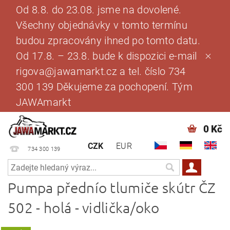
Od 8.8. do 23.08. jsme na dovolené.
Všechny objednávky v tomto termínu
budou zpracovány ihned po tomto datu.
Od 17.8. – 23.8. bude k dispozici e-mail
rigova@jawamarkt.cz a tel. číslo 734
300 139 Děkujeme za pochopení. Tým
JAWAmarkt
0 Kč
CZK
EUR
734 300 139
Pumpa přednío tlumiče skútr ČZ
502 - holá - vidlička/oko