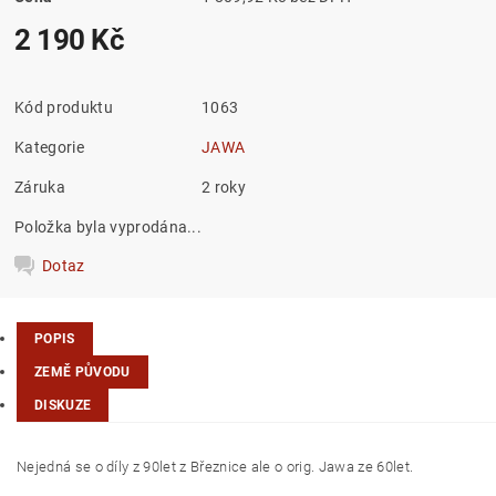
2 190 Kč
Kód produktu
1063
Kategorie
JAWA
Záruka
2 roky
Položka byla vyprodána...
Dotaz
POPIS
ZEMĚ PŮVODU
DISKUZE
Nejedná se o díly z 90let z Březnice ale o orig. Jawa ze 60let.