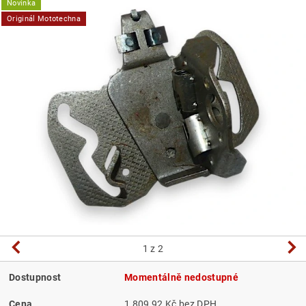
Novinka
Originál Mototechna
1
z 2
Dostupnost
Momentálně nedostupné
Cena
1 809,92 Kč bez DPH