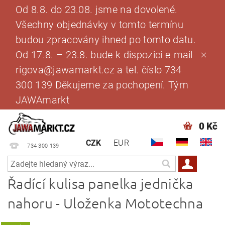
Od 8.8. do 23.08. jsme na dovolené.
Všechny objednávky v tomto termínu
budou zpracovány ihned po tomto datu.
Od 17.8. – 23.8. bude k dispozici e-mail
rigova@jawamarkt.cz a tel. číslo 734
300 139 Děkujeme za pochopení. Tým
JAWAmarkt
0 Kč
CZK
EUR
734 300 139
Řadící kulisa panelka jednička
nahoru - Uloženka Mototechna