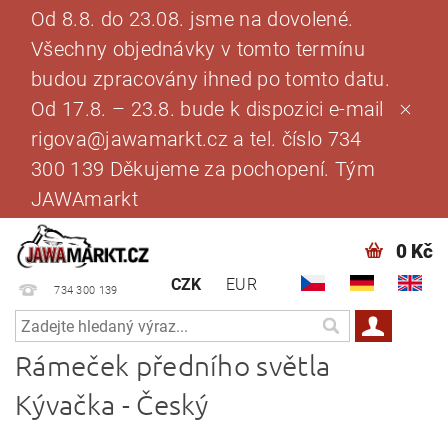
Od 8.8. do 23.08. jsme na dovolené.
Všechny objednávky v tomto termínu
budou zpracovány ihned po tomto datu.
Od 17.8. – 23.8. bude k dispozici e-mail
rigova@jawamarkt.cz a tel. číslo 734
300 139 Děkujeme za pochopení. Tým
JAWAmarkt
0 Kč
CZK
EUR
734 300 139
Rámeček předního světla
Kývačka - Český