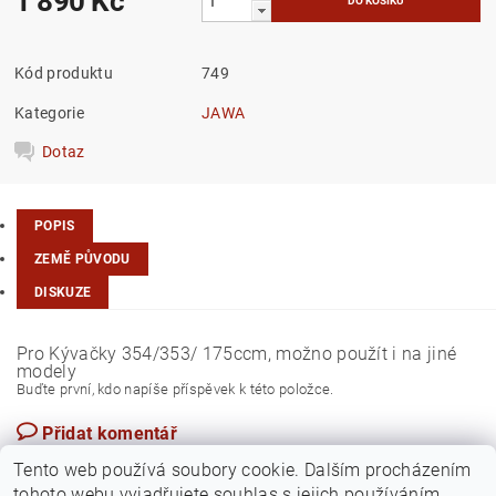
1 890 Kč
Kód produktu
749
Kategorie
JAWA
Dotaz
POPIS
ZEMĚ PŮVODU
DISKUZE
Pro Kývačky 354/353/ 175ccm, možno použít i na jiné
modely
Buďte první, kdo napíše příspěvek k této položce.
Přidat komentář
Česká republika
Tento web používá soubory cookie. Dalším procházením
tohoto webu vyjadřujete souhlas s jejich používáním..