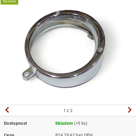
Novinka
1
z 2
Dostupnost
Skladem
(>5 ks)
Cena
824,79 Kč bez DPH