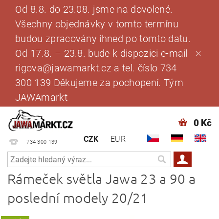
Od 8.8. do 23.08. jsme na dovolené.
Všechny objednávky v tomto termínu
budou zpracovány ihned po tomto datu.
Od 17.8. – 23.8. bude k dispozici e-mail
rigova@jawamarkt.cz a tel. číslo 734
300 139 Děkujeme za pochopení. Tým
JAWAmarkt
0 Kč
CZK
EUR
734 300 139
Rámeček světla Jawa 23 a 90 a
poslední modely 20/21