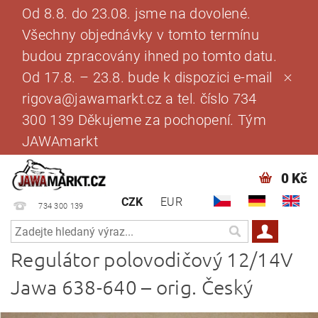
Od 8.8. do 23.08. jsme na dovolené.
Všechny objednávky v tomto termínu
budou zpracovány ihned po tomto datu.
Od 17.8. – 23.8. bude k dispozici e-mail
rigova@jawamarkt.cz a tel. číslo 734
300 139 Děkujeme za pochopení. Tým
JAWAmarkt
0 Kč
CZK
EUR
734 300 139
Regulátor polovodičový 12/14V
Jawa 638-640 – orig. Český