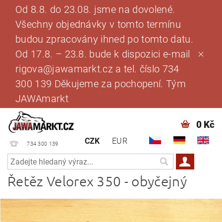
Od 8.8. do 23.08. jsme na dovolené.
Všechny objednávky v tomto termínu
budou zpracovány ihned po tomto datu.
Od 17.8. – 23.8. bude k dispozici e-mail
rigova@jawamarkt.cz a tel. číslo 734
300 139 Děkujeme za pochopení. Tým
JAWAmarkt
0 Kč
CZK
EUR
734 300 139
Řetěz Velorex 350 - obyčejný