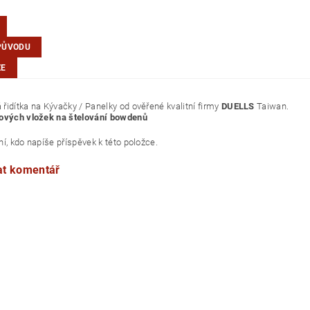
PŮVODU
ZE
řidítka na Kývačky / Panelky od ověřené kvalitní firmy
DUELLS
Taiwan.
ových vložek na štelování bowdenů
í, kdo napíše příspěvek k této položce.
at komentář
aiwan