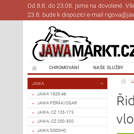
Od 8.8. do 23.08. jsme na dovolené. V
23.8. bude k dispozici e-mail rigova@
CHROMOVÁNÍ
NAŠE SLUŽBY
BANKOVNÍ SPOJENÍ
NAPIŠTE NÁM
JAWA
JAWA 1929-46
Ři
JAWA PÉRÁK/OGAR
JAWA, CZ 125-175
vl
JAWA, CZ 250-350
JAWA 500OHC