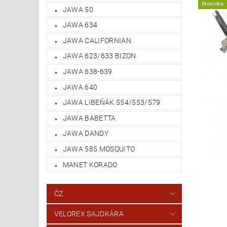
Novinka
JAWA 50
JAWA 634
JAWA CALIFORNIAN
JAWA 623/633 BIZON
JAWA 638-639
JAWA 640
JAWA LIBEŇÁK 554/553/579
JAWA BABETTA
JAWA DANDY
JAWA 585 MOSQUITO
MANET KORADO
ČZ
VELOREX SAJDKÁRA