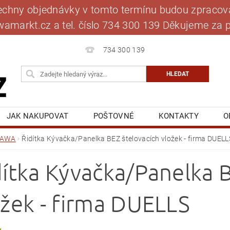
šechny objednávky v tomto termínu budou zpracová
jawamarkt.cz a tel. číslo 734 300 139 Děkujeme 
734 300 139
JAK NAKUPOVAT
POŠTOVNÉ
KONTAKTY
O
BLOG
MOJE OBJEDNÁVKA
JAWA
Řidítka Kývačka/Panelka BEZ štelovacích vložek - firma DUELL
dítka Kývačka/Panelka 
ožek - firma DUELLS