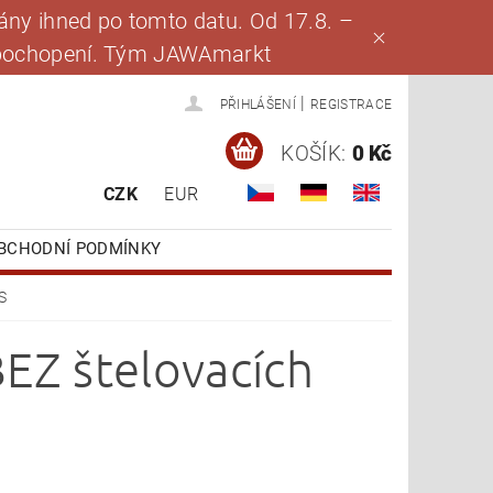
ny ihned po tomto datu. Od 17.8. –
za pochopení. Tým JAWAmarkt
|
PŘIHLÁŠENÍ
REGISTRACE
KOŠÍK:
0 Kč
CZK
EUR
BCHODNÍ PODMÍNKY
S
BEZ štelovacích