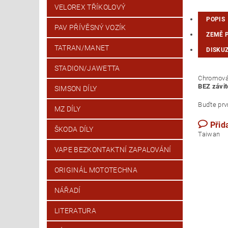
VELOREX TŘÍKOLOVÝ
POPIS
PAV PŘÍVĚSNÝ VOZÍK
ZEMĚ 
TATRAN/MANET
DISKU
STADION/JAWETTA
Chromová 
BEZ závit
SIMSON DÍLY
Buďte prvn
MZ DÍLY
Přid
ŠKODA DÍLY
T
VAPE BEZKONTAKTNÍ ZAPALOVÁNÍ
ORIGINÁL MOTOTECHNA
NÁŘADÍ
LITERATURA