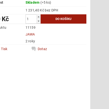
st
Skladem
(>5 ks)
1 231,40 Kč bez DPH
 Kč
uktu
11159
e
JAWA
2 roky
Tisk
Dotaz