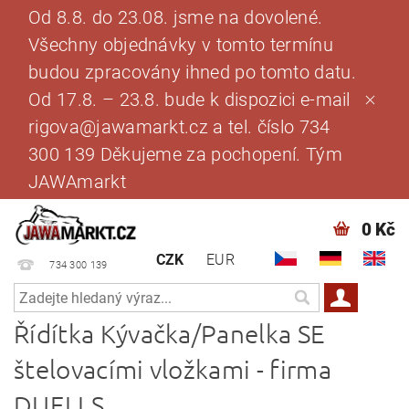
Od 8.8. do 23.08. jsme na dovolené.
Všechny objednávky v tomto termínu
budou zpracovány ihned po tomto datu.
Od 17.8. – 23.8. bude k dispozici e-mail
rigova@jawamarkt.cz a tel. číslo 734
300 139 Děkujeme za pochopení. Tým
JAWAmarkt
0 Kč
CZK
EUR
734 300 139
Řídítka Kývačka/Panelka SE
štelovacími vložkami - firma
DUELLS