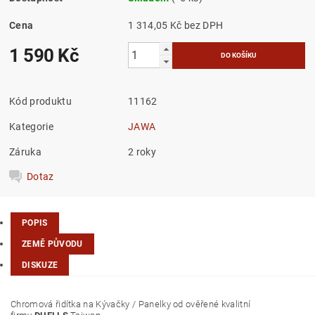
Cena
1 314,05 Kč bez DPH
1 590 Kč
Kód produktu
11162
Kategorie
JAWA
Záruka
2 roky
Dotaz
POPIS
ZEMĚ PŮVODU
DISKUZE
Chromová řidítka na Kývačky / Panelky od ověřené kvalitní