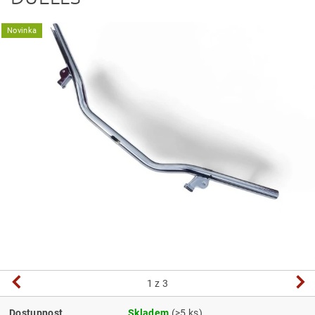
Novinka
1
z 3
Dostupnost
Skladem
(>5 ks)