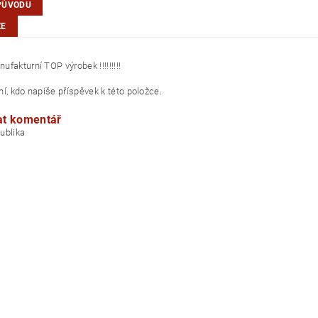
PŮVODU
ZE
fakturní TOP výrobek !!!!!!!!!
í, kdo napíše příspěvek k této položce.
at komentář
á republika