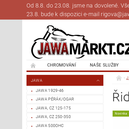
Od 8.8. do 23.08. jsme na dovolené. V
23.8. bude k dispozici e-mail rigova@
CHROMOVÁNÍ
NAŠE SLUŽBY
BANKOVNÍ SPOJENÍ
NAPIŠTE NÁM
JAWA
JAWA 1929-46
Ři
JAWA PÉRÁK/OGAR
JAWA, CZ 125-175
Novinka
JAWA, CZ 250-350
JAWA 500OHC