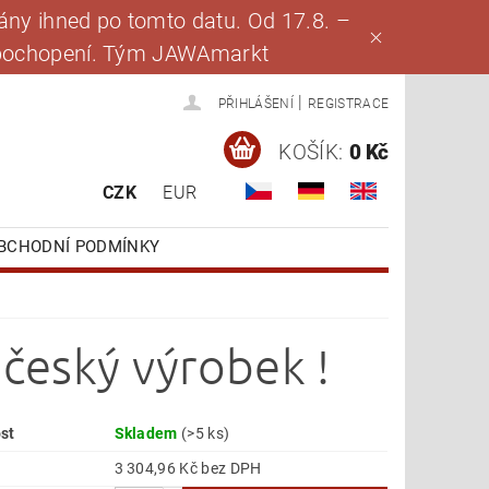
ny ihned po tomto datu. Od 17.8. –
za pochopení. Tým JAWAmarkt
|
PŘIHLÁŠENÍ
REGISTRACE
KOŠÍK:
0 Kč
CZK
EUR
BCHODNÍ PODMÍNKY
 český výrobek !
st
Skladem
(>5 ks)
3 304,96 Kč bez DPH