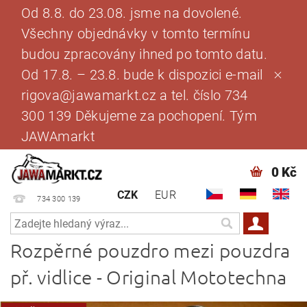
Od 8.8. do 23.08. jsme na dovolené.
Všechny objednávky v tomto termínu
budou zpracovány ihned po tomto datu.
Od 17.8. – 23.8. bude k dispozici e-mail
rigova@jawamarkt.cz a tel. číslo 734
300 139 Děkujeme za pochopení. Tým
JAWAmarkt
0 Kč
CZK
EUR
734 300 139
Rozpěrné pouzdro mezi pouzdra
př. vidlice - Original Mototechna