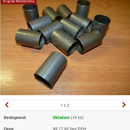
Originál Mototechna
1
z 2
Dostupnost
Skladem
(>5 ks)
Cena
99,17 Kč bez DPH