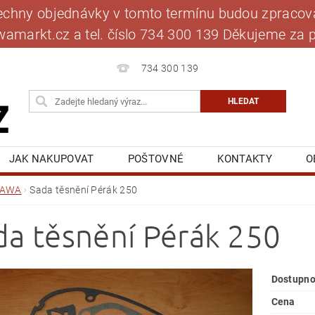
šechny objednávky v tomto termínu budou zpracová
jawamarkt.cz a tel. číslo 734 300 139 Děkujeme 
734 300 139
JAK NAKUPOVAT
POŠTOVNÉ
KONTAKTY
O
BLOG
MOJE OBJEDNÁVKA
JAWA
Sada těsnění Pérák 250
da těsnění Pérák 250
Dostupno
Cena