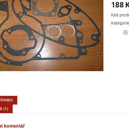
188 
Kód prod
Kategori
PŮVODU
E (1)
at komentář