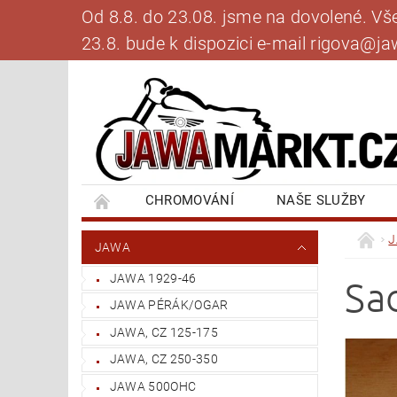
Od 8.8. do 23.08. jsme na dovolené. V
23.8. bude k dispozici e-mail rigova@
CHROMOVÁNÍ
NAŠE SLUŽBY
BANKOVNÍ SPOJENÍ
NAPIŠTE NÁM
JAWA
JAWA 1929-46
Sa
JAWA PÉRÁK/OGAR
JAWA, CZ 125-175
JAWA, CZ 250-350
JAWA 500OHC