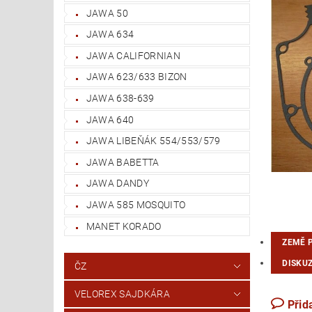
JAWA 50
JAWA 634
JAWA CALIFORNIAN
JAWA 623/633 BIZON
JAWA 638-639
JAWA 640
JAWA LIBEŇÁK 554/553/579
JAWA BABETTA
JAWA DANDY
JAWA 585 MOSQUITO
MANET KORADO
ZEMĚ 
DISKUZ
ČZ
VELOREX SAJDKÁRA
Přid