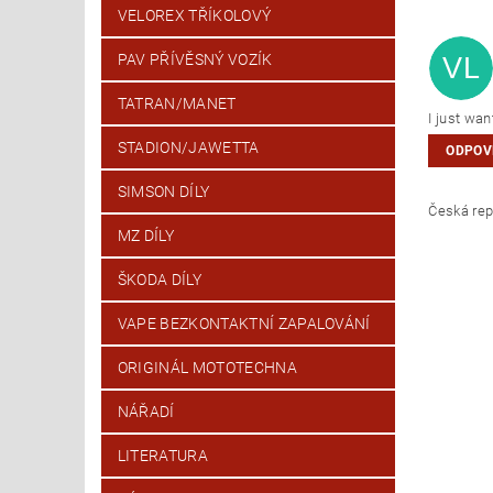
VELOREX TŘÍKOLOVÝ
PAV PŘÍVĚSNÝ VOZÍK
VL
TATRAN/MANET
I just wan
STADION/JAWETTA
ODPOV
SIMSON DÍLY
Česk
MZ DÍLY
ŠKODA DÍLY
VAPE BEZKONTAKTNÍ ZAPALOVÁNÍ
ORIGINÁL MOTOTECHNA
NÁŘADÍ
LITERATURA