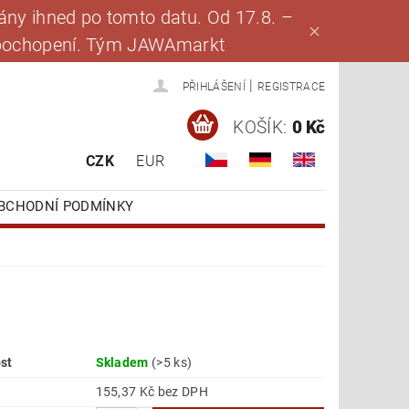
ny ihned po tomto datu. Od 17.8. –
za pochopení. Tým JAWAmarkt
|
PŘIHLÁŠENÍ
REGISTRACE
KOŠÍK:
0 Kč
CZK
EUR
BCHODNÍ PODMÍNKY
st
Skladem
(>5 ks)
155,37 Kč bez DPH