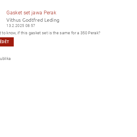
Gasket set jawa Perak
Vithus Godtfred Leding
13.2.2025 08:57
t to know, if this gasket set is the same for a 350 Perak?
ĚDĚT
á republika