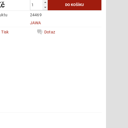
Kč
uktu
24469
e
JAWA
Tisk
Dotaz