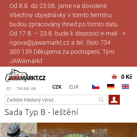
Od 8.8. do 23.08. jsme na dovolené.
Všechny objednávky v tomto termínu
budou zpracovány ihned po tomto datu.
Od 17.8. – 23.8. bude k dispozici e-mail
rigova@jawamarkt.cz a tel. číslo 734
300 139 Děkujeme za pochopení. Tým
JAWAmarkt
0 Kč
CZK
EUR
734 300 139
Sada Typ B - leštění