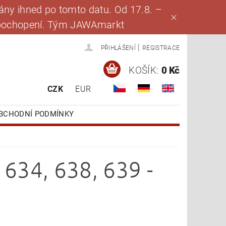
ny ihned po tomto datu. Od 17.8. –
za pochopení. Tým JAWAmarkt
|
PŘIHLÁŠENÍ
REGISTRACE
KOŠÍK:
0 Kč
CZK
EUR
BCHODNÍ PODMÍNKY
634, 638, 639 -