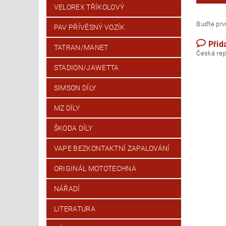
VELOREX TŘÍKOLOVÝ
Buďte prvn
PAV PŘÍVĚSNÝ VOZÍK
Přid
TATRAN/MANET
Česk
STADION/JAWETTA
SIMSON DÍLY
MZ DÍLY
ŠKODA DÍLY
VAPE BEZKONTAKTNÍ ZAPALOVÁNÍ
ORIGINÁL MOTOTECHNA
NÁŘADÍ
LITERATURA