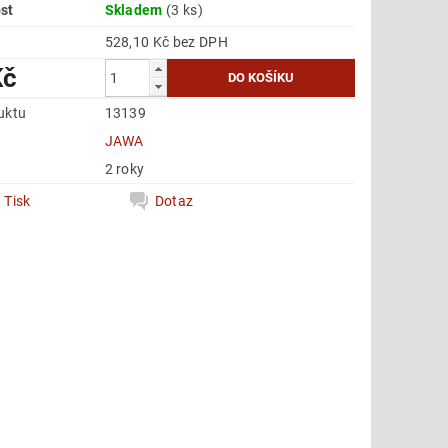
st
Skladem
(3 ks)
528,10 Kč bez DPH
Kč
uktu
13139
e
JAWA
2 roky
Tisk
Dotaz