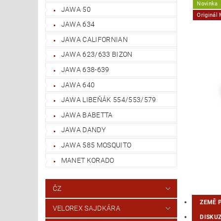
Novinka
JAWA 50
Originál
JAWA 634
JAWA CALIFORNIAN
JAWA 623/633 BIZON
JAWA 638-639
JAWA 640
JAWA LIBEŇÁK 554/553/579
JAWA BABETTA
JAWA DANDY
JAWA 585 MOSQUITO
MANET KORADO
ČZ
ZEMĚ 
VELOREX SAJDKÁRA
DISKU