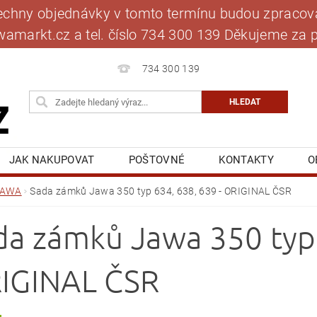
šechny objednávky v tomto termínu budou zpracová
jawamarkt.cz a tel. číslo 734 300 139 Děkujeme 
734 300 139
JAK NAKUPOVAT
POŠTOVNÉ
KONTAKTY
O
BLOG
MOJE OBJEDNÁVKA
JAWA
Sada zámků Jawa 350 typ 634, 638, 639 - ORIGINAL ČSR
da zámků Jawa 350 typ 
IGINAL ČSR