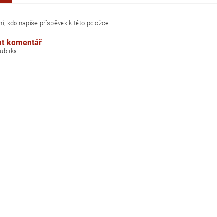
í, kdo napíše příspěvek k této položce.
at komentář
á republika