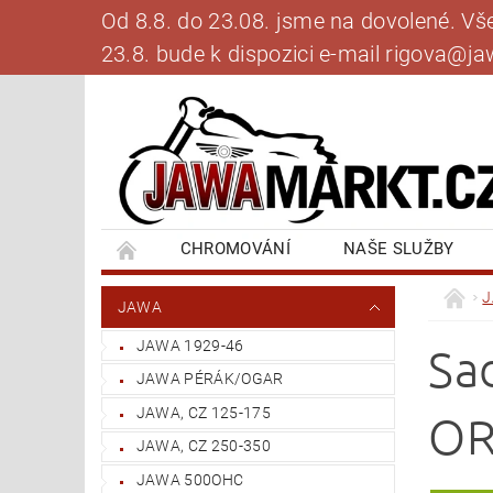
Od 8.8. do 23.08. jsme na dovolené. V
23.8. bude k dispozici e-mail rigova@
CHROMOVÁNÍ
NAŠE SLUŽBY
BANKOVNÍ SPOJENÍ
NAPIŠTE NÁM
JAWA
JAWA 1929-46
Sa
JAWA PÉRÁK/OGAR
JAWA, CZ 125-175
OR
JAWA, CZ 250-350
JAWA 500OHC