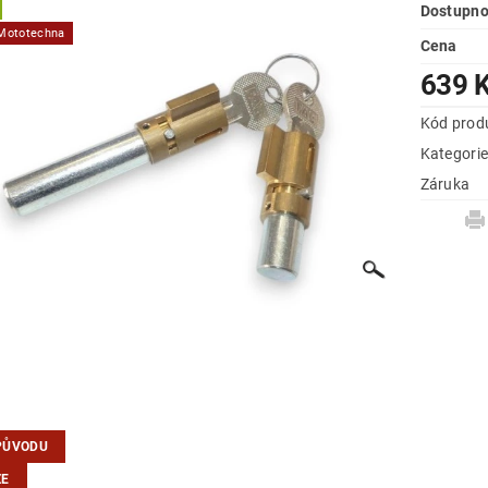
Dostupno
 Mototechna
Cena
639 
Kód prod
Kategori
Záruka
PŮVODU
ZE