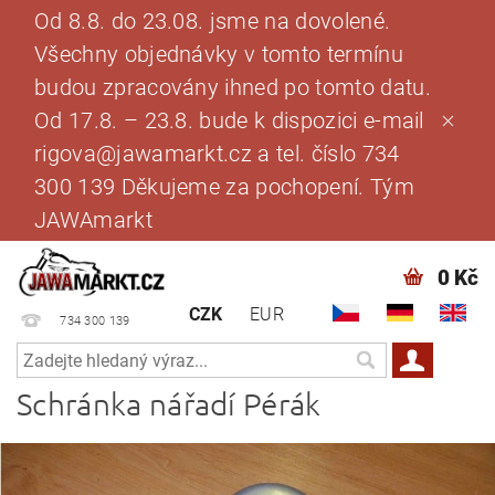
Od 8.8. do 23.08. jsme na dovolené.
Všechny objednávky v tomto termínu
budou zpracovány ihned po tomto datu.
Od 17.8. – 23.8. bude k dispozici e-mail
rigova@jawamarkt.cz a tel. číslo 734
300 139 Děkujeme za pochopení. Tým
JAWAmarkt
0 Kč
CZK
EUR
734 300 139
Schránka nářadí Pérák