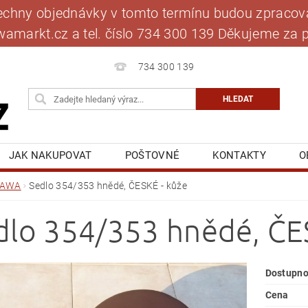
šechny objednávky v tomto termínu budou zpracová
jawamarkt.cz a tel. číslo 734 300 139 Děkujeme 
734 300 139
JAK NAKUPOVAT
POŠTOVNÉ
KONTAKTY
O
BLOG
MOJE OBJEDNÁVKA
JAWA
Sedlo 354/353 hnědé, ČESKÉ - kůže
dlo 354/353 hnědé, ČE
Dostupno
Cena