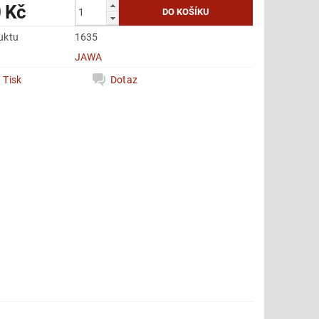
 Kč
uktu
1635
e
JAWA
Tisk
Dotaz