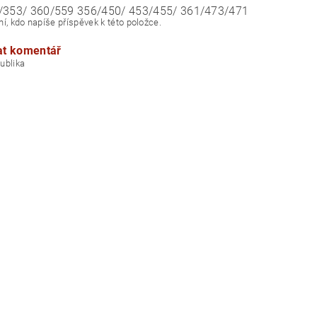
/353/ 360/559 356/450/ 453/455/ 361/473/471
í, kdo napíše příspěvek k této položce.
at komentář
á republika