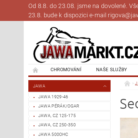
Od 8.8. do 23.08. jsme na dovolené. V
23.8. bude k dispozici e-mail rigova@
CHROMOVÁNÍ
NAŠE SLUŽBY
BANKOVNÍ SPOJENÍ
NAPIŠTE NÁM
JAWA
JAWA 1929-46
Se
JAWA PÉRÁK/OGAR
JAWA, CZ 125-175
JAWA, CZ 250-350
JAWA 500OHC