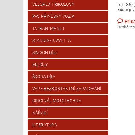
pro 354
VELOREX TŘÍKOLOVÝ
Buďte prvn
PAV PŘÍVĚSNÝ VOZÍK
Přid
Česk
TATRAN/MANET
STADION/JAWETTA
SIMSON DÍLY
MZ DÍLY
ŠKODA DÍLY
VAPE BEZKONTAKTNÍ ZAPALOVÁNÍ
ORIGINÁL MOTOTECHNA
NÁŘADÍ
LITERATURA