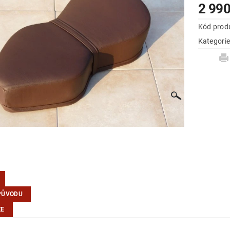
2 990
Kód prod
Kategori
PŮVODU
ZE