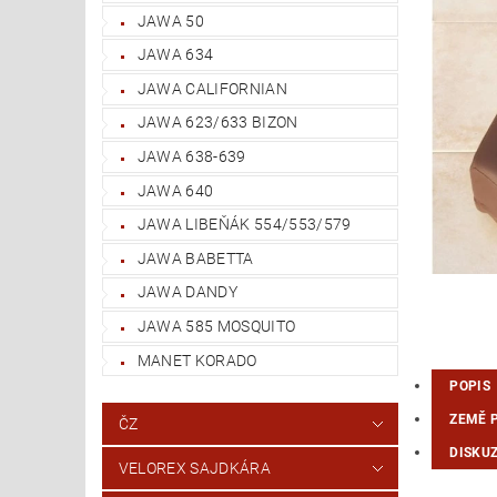
JAWA 50
JAWA 634
JAWA CALIFORNIAN
JAWA 623/633 BIZON
JAWA 638-639
JAWA 640
JAWA LIBEŇÁK 554/553/579
JAWA BABETTA
JAWA DANDY
JAWA 585 MOSQUITO
MANET KORADO
POPIS
ZEMĚ 
ČZ
DISKU
VELOREX SAJDKÁRA