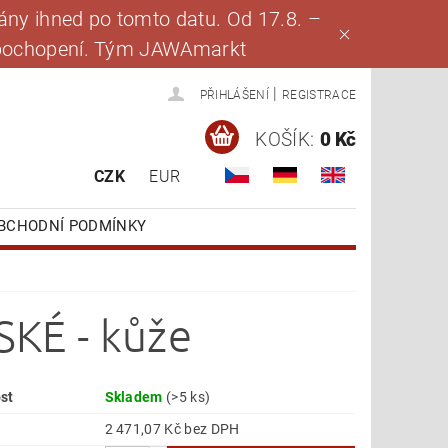
ny ihned po tomto datu. Od 17.8. –
za pochopení. Tým JAWAmarkt
|
PŘIHLÁŠENÍ
REGISTRACE
KOŠÍK:
0 Kč
CZK
EUR
BCHODNÍ PODMÍNKY
SKÉ - kůže
st
Skladem
(>5 ks)
2 471,07 Kč bez DPH