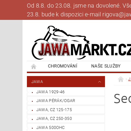
Od 8.8. do 23.08. jsme na dovolené. V
23.8. bude k dispozici e-mail rigova@
CHROMOVÁNÍ
NAŠE SLUŽBY
BANKOVNÍ SPOJENÍ
NAPIŠTE NÁM
JAWA
JAWA 1929-46
Se
JAWA PÉRÁK/OGAR
JAWA, CZ 125-175
JAWA, CZ 250-350
JAWA 500OHC