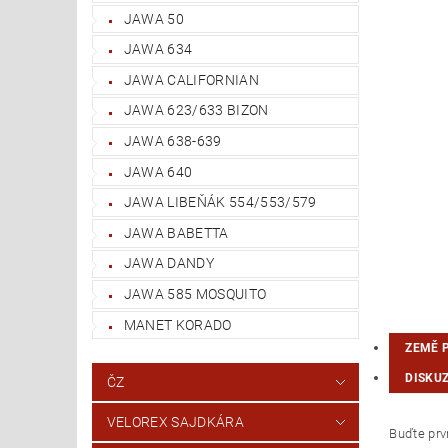
JAWA 50
JAWA 634
JAWA CALIFORNIAN
JAWA 623/633 BIZON
JAWA 638-639
JAWA 640
JAWA LIBEŇÁK 554/553/579
JAWA BABETTA
JAWA DANDY
JAWA 585 MOSQUITO
MANET KORADO
ZEMĚ 
DISKU
ČZ
VELOREX SAJDKÁRA
Buďte prvn