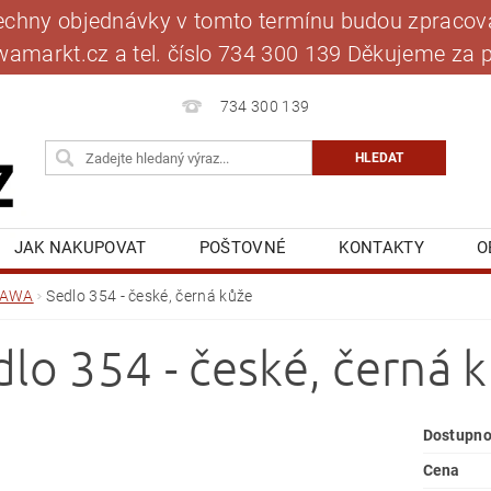
šechny objednávky v tomto termínu budou zpracová
jawamarkt.cz a tel. číslo 734 300 139 Děkujeme 
734 300 139
JAK NAKUPOVAT
POŠTOVNÉ
KONTAKTY
O
BLOG
MOJE OBJEDNÁVKA
JAWA
Sedlo 354 - české, černá kůže
dlo 354 - české, černá 
Dostupno
Cena