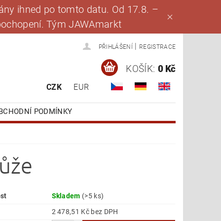
ny ihned po tomto datu. Od 17.8. –
za pochopení. Tým JAWAmarkt
|
PŘIHLÁŠENÍ
REGISTRACE
KOŠÍK:
0 Kč
CZK
EUR
BCHODNÍ PODMÍNKY
kůže
st
Skladem
(>5 ks)
2 478,51 Kč bez DPH