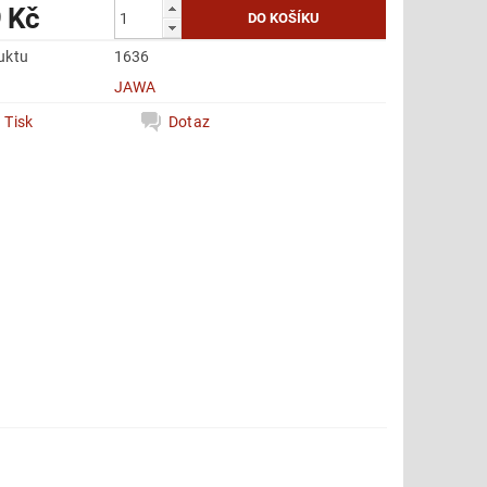
 Kč
uktu
1636
e
JAWA
Tisk
Dotaz