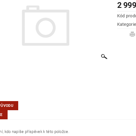
2 999
Kód prod
Kategori
PŮVODU
ZE
í, kdo napíše příspěvek k této položce.