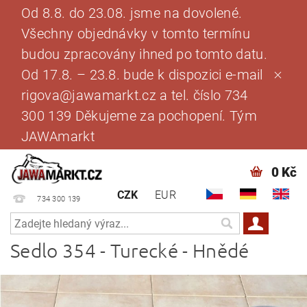
Od 8.8. do 23.08. jsme na dovolené.
Všechny objednávky v tomto termínu
budou zpracovány ihned po tomto datu.
Od 17.8. – 23.8. bude k dispozici e-mail
rigova@jawamarkt.cz a tel. číslo 734
300 139 Děkujeme za pochopení. Tým
JAWAmarkt
0 Kč
CZK
EUR
734 300 139
Sedlo 354 - Turecké - Hnědé