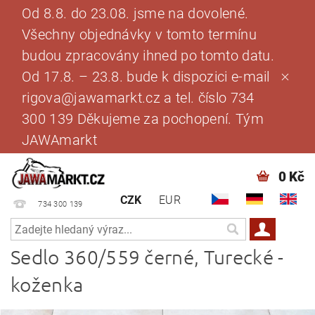
Od 8.8. do 23.08. jsme na dovolené.
Všechny objednávky v tomto termínu
budou zpracovány ihned po tomto datu.
Od 17.8. – 23.8. bude k dispozici e-mail
rigova@jawamarkt.cz a tel. číslo 734
300 139 Děkujeme za pochopení. Tým
JAWAmarkt
0 Kč
CZK
EUR
734 300 139
Sedlo 360/559 černé, Turecké -
koženka