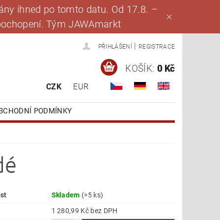
ny ihned po tomto datu. Od 17.8. –
za pochopení. Tým JAWAmarkt
|
PŘIHLÁŠENÍ
REGISTRACE
KOŠÍK:
0 Kč
CZK
EUR
BCHODNÍ PODMÍNKY
dé
st
Skladem
(>5 ks)
1 280,99 Kč bez DPH