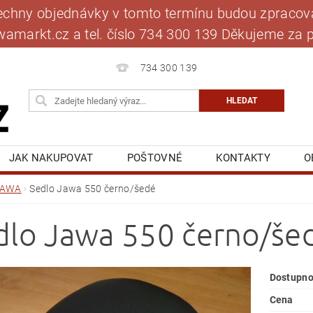
šechny objednávky v tomto termínu budou zpracová
jawamarkt.cz a tel. číslo 734 300 139 Děkujeme 
734 300 139
JAK NAKUPOVAT
POŠTOVNÉ
KONTAKTY
O
BLOG
MOJE OBJEDNÁVKA
JAWA
Sedlo Jawa 550 černo/šedé
dlo Jawa 550 černo/še
Dostupno
Cena