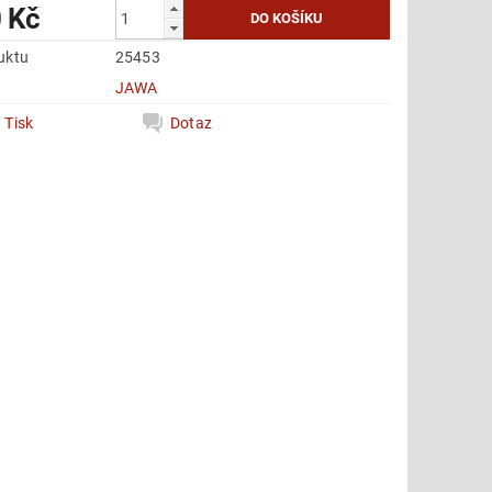
 Kč
uktu
25453
e
JAWA
Tisk
Dotaz