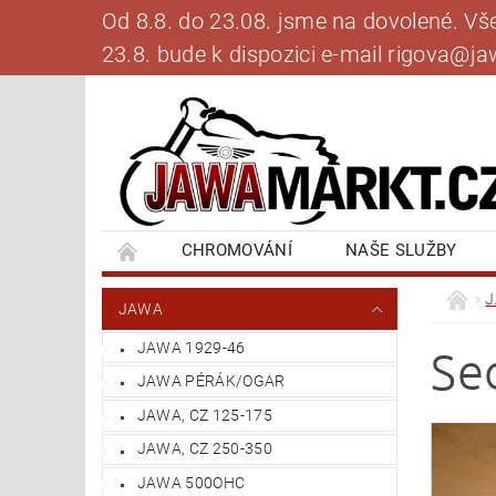
Od 8.8. do 23.08. jsme na dovolené. V
23.8. bude k dispozici e-mail rigova@
CHROMOVÁNÍ
NAŠE SLUŽBY
BANKOVNÍ SPOJENÍ
NAPIŠTE NÁM
JAWA
JAWA 1929-46
Se
JAWA PÉRÁK/OGAR
JAWA, CZ 125-175
JAWA, CZ 250-350
JAWA 500OHC