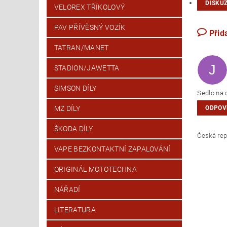
DISKUZ
VELOREX TŘÍKOLOVÝ
PAV PŘÍVĚSNÝ VOZÍK
Přid
TATRAN/MANET
J
STADION/JAWETTA
SIMSON DÍLY
Sedlo na 
ODPOV
MZ DÍLY
ŠKODA DÍLY
Česk
VAPE BEZKONTAKTNÍ ZAPALOVÁNÍ
ORIGINÁL MOTOTECHNA
NÁŘADÍ
LITERATURA