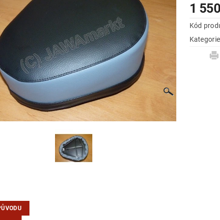
1 550
Kód prod
Kategori
PŮVODU