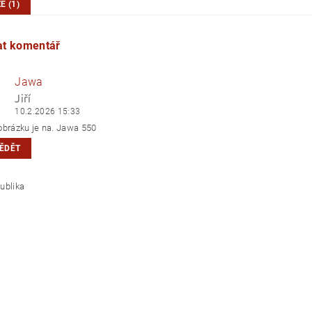
E (1)
at komentář
Jawa
Jiří
10.2.2026 15:33
obrázku je na. Jawa 550
ĚDĚT
á republika