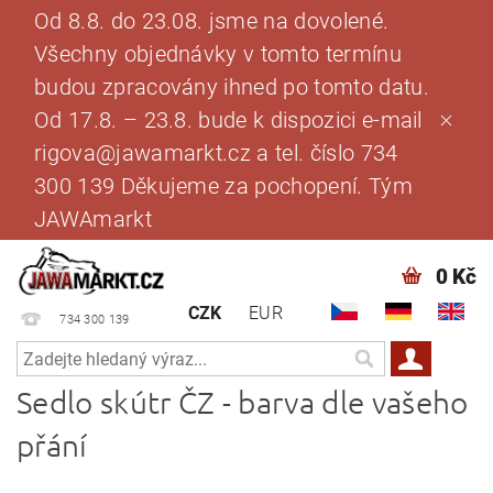
Od 8.8. do 23.08. jsme na dovolené.
Všechny objednávky v tomto termínu
budou zpracovány ihned po tomto datu.
Od 17.8. – 23.8. bude k dispozici e-mail
rigova@jawamarkt.cz a tel. číslo 734
300 139 Děkujeme za pochopení. Tým
JAWAmarkt
0 Kč
CZK
EUR
734 300 139
Sedlo skútr ČZ - barva dle vašeho
přání