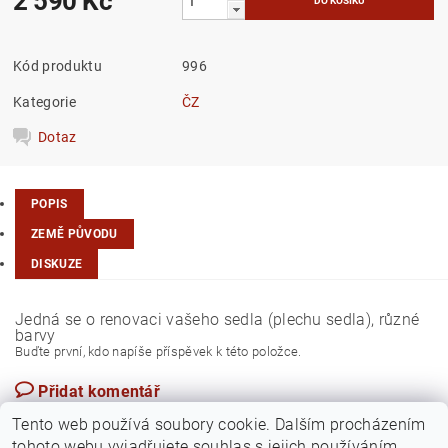
2 590 Kč
Kód produktu
996
Kategorie
ČZ
Dotaz
POPIS
ZEMĚ PŮVODU
DISKUZE
Jedná se o renovaci vašeho sedla (plechu sedla), různé
barvy
Buďte první, kdo napíše příspěvek k této položce.
Přidat komentář
Česká republika
Tento web používá soubory cookie. Dalším procházením
tohoto webu vyjadřujete souhlas s jejich používáním..