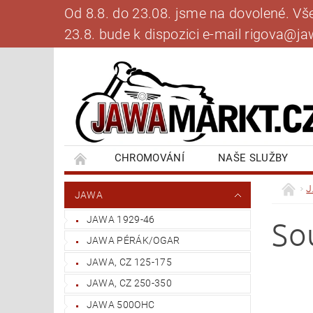
Od 8.8. do 23.08. jsme na dovolené. V
23.8. bude k dispozici e-mail rigova@
CHROMOVÁNÍ
NAŠE SLUŽBY
BANKOVNÍ SPOJENÍ
NAPIŠTE NÁM
JAWA
JAWA 1929-46
So
JAWA PÉRÁK/OGAR
JAWA, CZ 125-175
JAWA, CZ 250-350
JAWA 500OHC