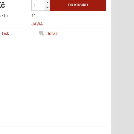
Kč
uktu
11
e
JAWA
Tisk
Dotaz