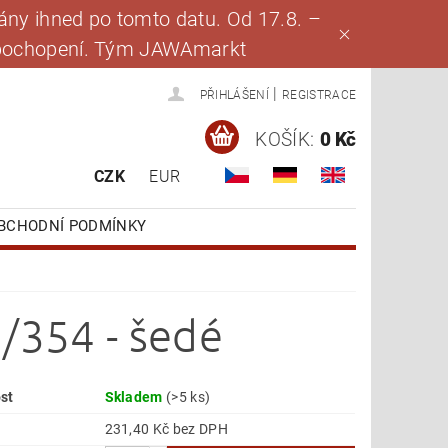
ny ihned po tomto datu. Od 17.8. –
za pochopení. Tým JAWAmarkt
|
PŘIHLÁŠENÍ
REGISTRACE
KOŠÍK:
0 Kč
CZK
EUR
BCHODNÍ PODMÍNKY
3/354 - šedé
st
Skladem
(>5 ks)
231,40 Kč bez DPH