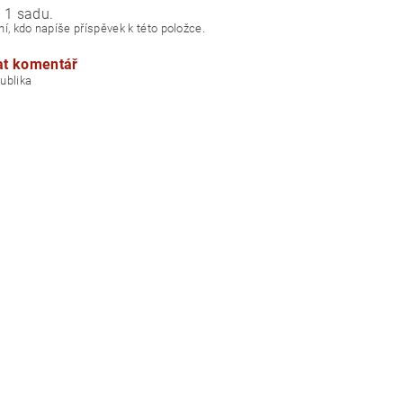
 1 sadu.
í, kdo napíše příspěvek k této položce.
at komentář
á republika