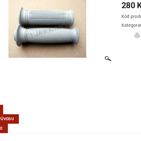
280 
Kód prod
Kategori
PŮVODU
ZE