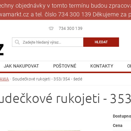
šechny objednávky v tomto termínu budou zpracová
jawamarkt.cz a tel. číslo 734 300 139 Děkujeme 
734 300 139
JAK NAKUPOVAT
POŠTOVNÉ
KONTAKTY
O
BLOG
MOJE OBJEDNÁVKA
JAWA
Soudečkové rukojeti - 353/354 - šedé
udečkové rukojeti - 35
Dostupno
Cena