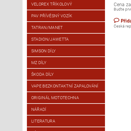
Cena za
VELOREX TŘÍKOLOVÝ
Buďte prvn
PAV PŘÍVĚSNÝ VOZÍK
Přid
Česk
TATRAN/MANET
STADION/JAWETTA
SIMSON DÍLY
MZ DÍLY
ŠKODA DÍLY
VAPE BEZKONTAKTNÍ ZAPALOVÁNÍ
ORIGINÁL MOTOTECHNA
NÁŘADÍ
LITERATURA