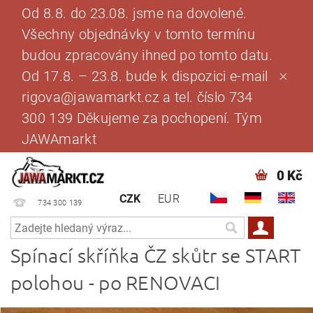
Od 8.8. do 23.08. jsme na dovolené.
Všechny objednávky v tomto termínu
budou zpracovány ihned po tomto datu.
Od 17.8. – 23.8. bude k dispozici e-mail
rigova@jawamarkt.cz a tel. číslo 734
300 139 Děkujeme za pochopení. Tým
JAWAmarkt
0 Kč
CZK
EUR
734 300 139
Spínací skříňka ČZ skůtr se START
polohou - po RENOVACI