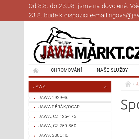
Od 8.8. do 23.08. jsme na dovolené. V
23.8. bude k dispozici e-mail rigova@
CHROMOVÁNÍ
NAŠE SLUŽBY
BANKOVNÍ SPOJENÍ
NAPIŠTE NÁM
JAWA
JAWA 1929-46
Sp
JAWA PÉRÁK/OGAR
JAWA, CZ 125-175
JAWA, CZ 250-350
JAWA 500OHC