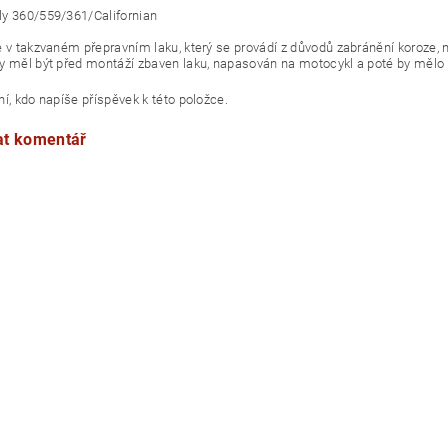
y 360/559/361/Californian
e v takzvaném přepravním laku, který se provádí z důvodů zabránění koroze, n
y měl být před montáží zbaven laku, napasován na motocykl a poté by mělo b
í, kdo napíše příspěvek k této položce.
at komentář
urecko