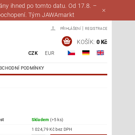
ny ihned po tomto datu. Od 17.8. –
za pochopení. Tým JAWAmarkt
|
PŘIHLÁŠENÍ
REGISTRACE
KOŠÍK:
0 Kč
CZK
EUR
BCHODNÍ PODMÍNKY
st
Skladem
(>5 ks)
1 024,79 Kč bez DPH