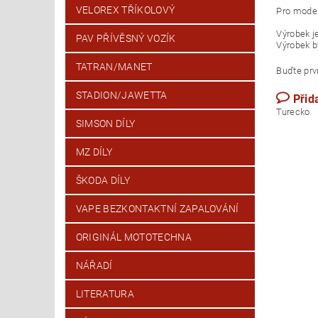
VELOREX TŘÍKOLOVÝ
Pro model
Výrobek j
PAV PŘÍVĚSNÝ VOZÍK
Výrobek b
TATRAN/MANET
Buďte prvn
STADION/JAWETTA
Přid
T
SIMSON DÍLY
MZ DÍLY
ŠKODA DÍLY
VAPE BEZKONTAKTNÍ ZAPALOVÁNÍ
ORIGINÁL MOTOTECHNA
NÁŘADÍ
LITERATURA