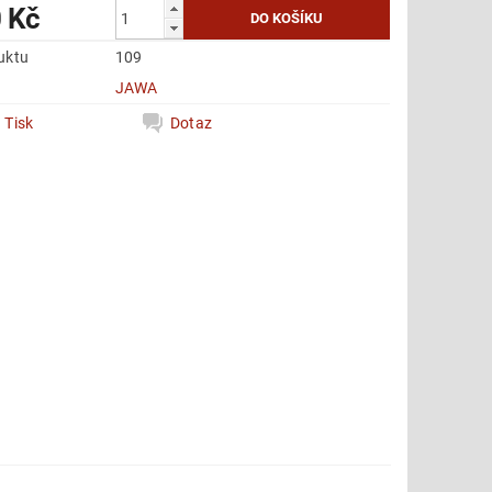
 Kč
uktu
109
e
JAWA
Tisk
Dotaz