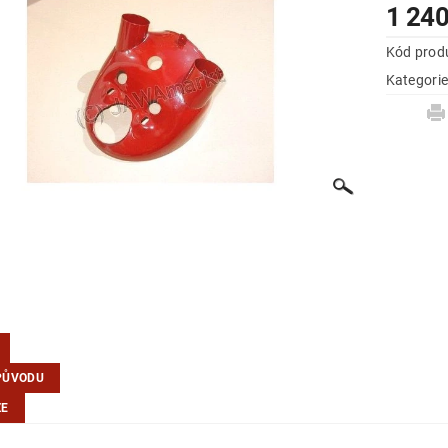
1 240
Kód prod
Kategori
PŮVODU
ZE