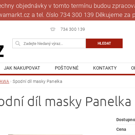
šechny objednávky v tomto termínu budou zpracová
jawamarkt.cz a tel. číslo 734 300 139 Děkujeme 
734 300 139
JAK NAKUPOVAT
POŠTOVNÉ
KONTAKTY
O
BLOG
MOJE OBJEDNÁVKA
JAWA
Spodní díl masky Panelka
odní díl masky Panelka
Dostupno
Cena