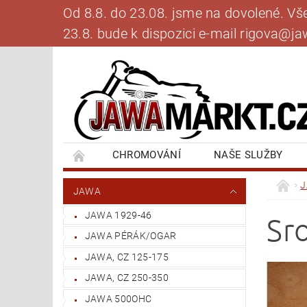
Od 8.8. do 23.08. jsme na dovolené. V
23.8. bude k dispozici e-mail rigova@
CHROMOVÁNÍ
NAŠE SLUŽBY
BANKOVNÍ SPOJENÍ
NAPIŠTE NÁM
JAWA
JAWA 1929-46
Sr
JAWA PÉRÁK/OGAR
JAWA, CZ 125-175
JAWA, CZ 250-350
JAWA 500OHC