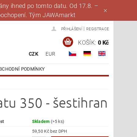
ny ihned po tomto datu. Od 17.8. –
za pochopení. Tým JAWAmarkt
|
PŘIHLÁŠENÍ
REGISTRACE
KOŠÍK:
0 Kč
CZK
EUR
BCHODNÍ PODMÍNKY
u 350 - šestihran
st
Skladem
(>5 ks)
59,50 Kč bez DPH