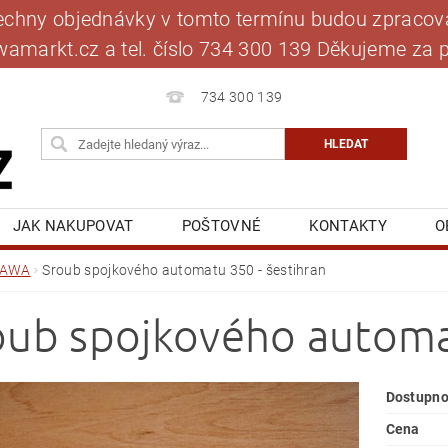
šechny objednávky v tomto termínu budou zpracová
jawamarkt.cz a tel. číslo 734 300 139 Děkujeme 
734 300 139
JAK NAKUPOVAT
POŠTOVNÉ
KONTAKTY
O
BLOG
MOJE OBJEDNÁVKA
JAWA
Sroub spojkového automatu 350 - šestihran
oub spojkového automat
Dostupno
Cena