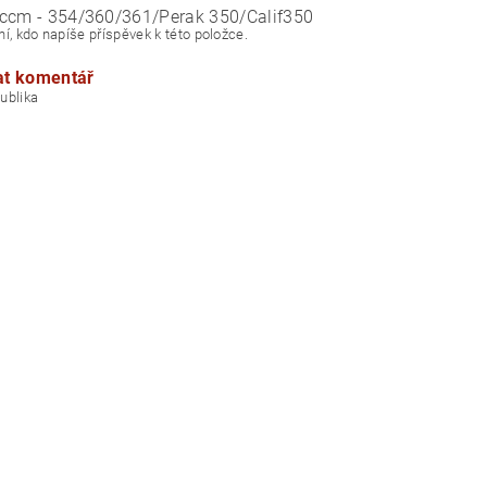
ccm - 354/360/361/Perak 350/Calif350
í, kdo napíše příspěvek k této položce.
at komentář
á republika