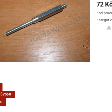
72 K
Kód prod
Kategori
PŮVODU
ZE