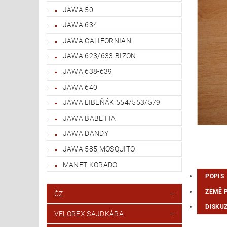
JAWA 50
JAWA 634
JAWA CALIFORNIAN
JAWA 623/633 BIZON
JAWA 638-639
JAWA 640
JAWA LIBEŇÁK 554/553/579
JAWA BABETTA
JAWA DANDY
JAWA 585 MOSQUITO
MANET KORADO
POPIS
ZEMĚ 
ČZ
DISKU
VELOREX SAJDKÁRA