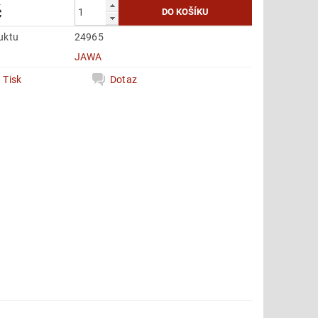
č
uktu
24965
e
JAWA
Tisk
Dotaz