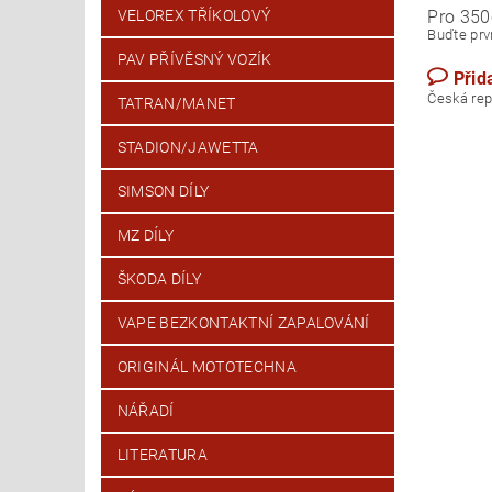
Pro 350
VELOREX TŘÍKOLOVÝ
Buďte prvn
PAV PŘÍVĚSNÝ VOZÍK
Přid
Česk
TATRAN/MANET
STADION/JAWETTA
SIMSON DÍLY
MZ DÍLY
ŠKODA DÍLY
VAPE BEZKONTAKTNÍ ZAPALOVÁNÍ
ORIGINÁL MOTOTECHNA
NÁŘADÍ
LITERATURA