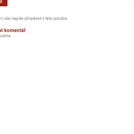
ZE
í, kdo napíše příspěvek k této položce.
at komentář
á republika