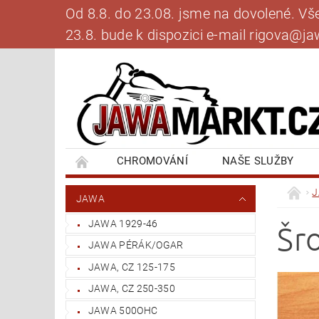
Od 8.8. do 23.08. jsme na dovolené. V
23.8. bude k dispozici e-mail rigova@
CHROMOVÁNÍ
NAŠE SLUŽBY
BANKOVNÍ SPOJENÍ
NAPIŠTE NÁM
JAWA
JAWA 1929-46
Šr
JAWA PÉRÁK/OGAR
JAWA, CZ 125-175
JAWA, CZ 250-350
JAWA 500OHC