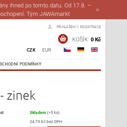
ny ihned po tomto datu. Od 17.8. –
za pochopení. Tým JAWAmarkt
|
PŘIHLÁŠENÍ
REGISTRACE
KOŠÍK:
0 Kč
CZK
EUR
BCHODNÍ PODMÍNKY
- zinek
st
Skladem
(>5 ks)
24,79 Kč bez DPH