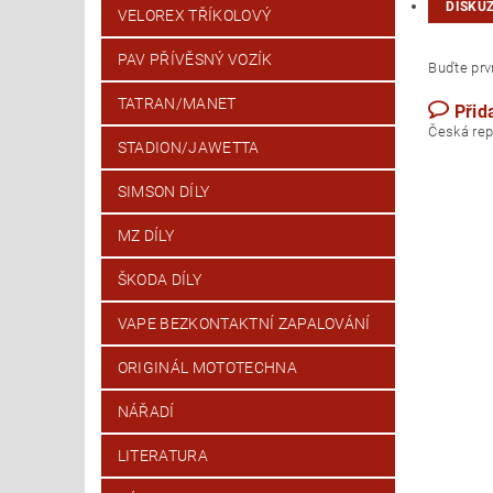
DISKU
VELOREX TŘÍKOLOVÝ
PAV PŘÍVĚSNÝ VOZÍK
Buďte prvn
TATRAN/MANET
Přid
Česk
STADION/JAWETTA
SIMSON DÍLY
MZ DÍLY
ŠKODA DÍLY
VAPE BEZKONTAKTNÍ ZAPALOVÁNÍ
ORIGINÁL MOTOTECHNA
NÁŘADÍ
LITERATURA