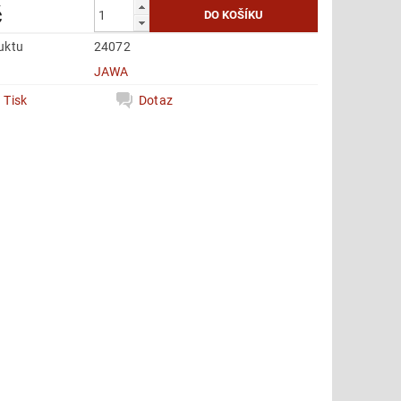
č
uktu
24072
e
JAWA
Tisk
Dotaz