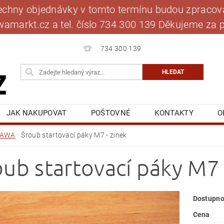
šechny objednávky v tomto termínu budou zpracová
jawamarkt.cz a tel. číslo 734 300 139 Děkujeme 
734 300 139
JAK NAKUPOVAT
POŠTOVNÉ
KONTAKTY
O
BLOG
MOJE OBJEDNÁVKA
JAWA
Šroub startovací páky M7 - zinek
oub startovací páky M7 
Dostupno
Cena