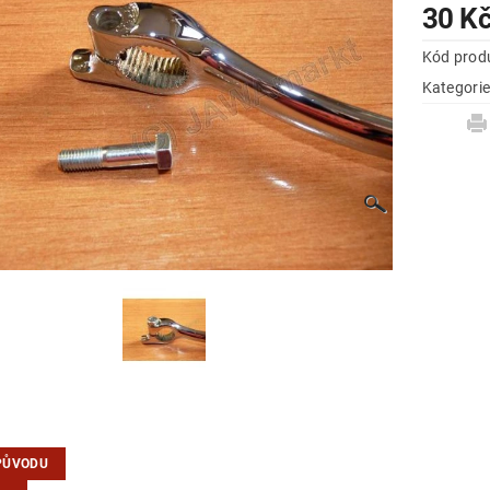
30 K
Kód prod
Kategori
PŮVODU