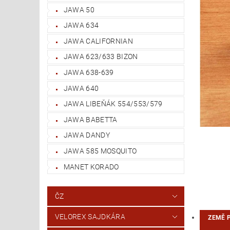
JAWA 50
JAWA 634
JAWA CALIFORNIAN
JAWA 623/633 BIZON
JAWA 638-639
JAWA 640
JAWA LIBEŇÁK 554/553/579
JAWA BABETTA
JAWA DANDY
JAWA 585 MOSQUITO
MANET KORADO
ČZ
VELOREX SAJDKÁRA
ZEMĚ 