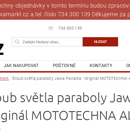
šechny objednávky v tomto termínu budou zpracová
jawamarkt.cz a tel. číslo 734 300 139 Děkujeme 
734 300 139
JAK NAKUPOVAT
POŠTOVNÉ
KONTAKTY
O
BLOG
MOJE OBJEDNÁVKA
JAWA
Šroub světla paraboly Jawa Panalka - Originál MOTOTECHNA 
oub světla paraboly Jaw
iginál MOTOTECHNA A