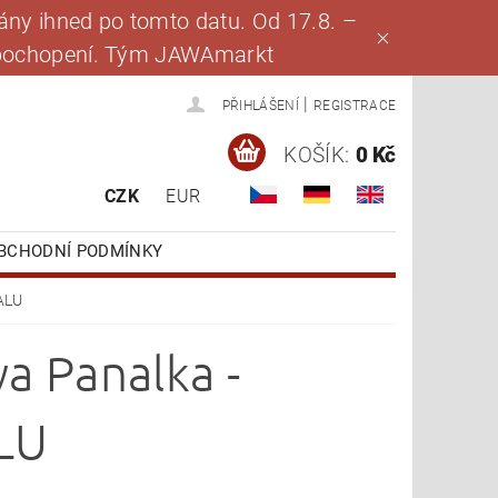
ny ihned po tomto datu. Od 17.8. –
za pochopení. Tým JAWAmarkt
|
PŘIHLÁŠENÍ
REGISTRACE
KOŠÍK:
0 Kč
CZK
EUR
BCHODNÍ PODMÍNKY
ALU
a Panalka -
LU