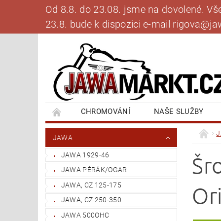
Od 8.8. do 23.08. jsme na dovolené. V
23.8. bude k dispozici e-mail rigova@
CHROMOVÁNÍ
NAŠE SLUŽBY
BANKOVNÍ SPOJENÍ
NAPIŠTE NÁM
JAWA
JAWA 1929-46
Šr
JAWA PÉRÁK/OGAR
JAWA, CZ 125-175
Or
JAWA, CZ 250-350
JAWA 500OHC