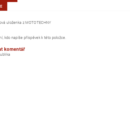
ZE
 nová uloženka z MOTOTECHNY
í, kdo napíše příspěvek k této položce.
at komentář
á republika