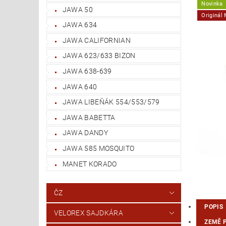
Novinka
JAWA 50
Originál
JAWA 634
JAWA CALIFORNIAN
JAWA 623/633 BIZON
JAWA 638-639
JAWA 640
JAWA LIBEŇÁK 554/553/579
JAWA BABETTA
JAWA DANDY
JAWA 585 MOSQUITO
MANET KORADO
ČZ
POPIS
VELOREX SAJDKÁRA
ZEMĚ 