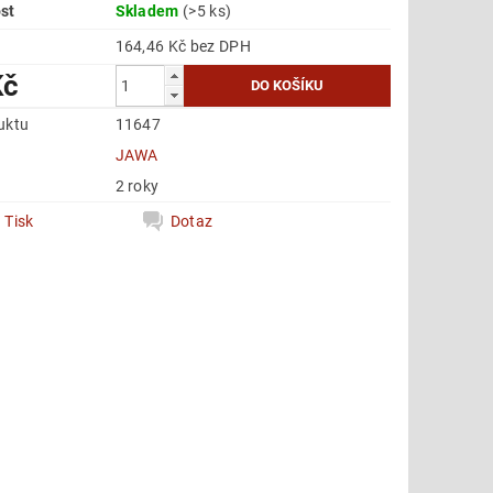
st
Skladem
(>5 ks)
164,46 Kč bez DPH
Kč
uktu
11647
e
JAWA
2 roky
Tisk
Dotaz