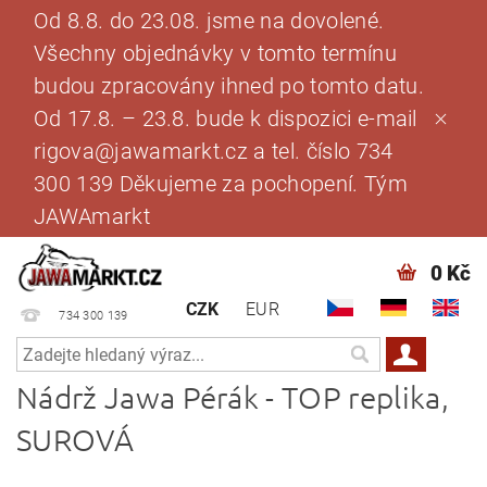
Od 8.8. do 23.08. jsme na dovolené.
Všechny objednávky v tomto termínu
budou zpracovány ihned po tomto datu.
Od 17.8. – 23.8. bude k dispozici e-mail
rigova@jawamarkt.cz a tel. číslo 734
300 139 Děkujeme za pochopení. Tým
JAWAmarkt
0 Kč
CZK
EUR
734 300 139
Nádrž Jawa Pérák - TOP replika,
SUROVÁ