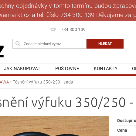
šechny objednávky v tomto termínu budou zpracová
jawamarkt.cz a tel. číslo 734 300 139 Děkujeme 
734 300 139
JAK NAKUPOVAT
POŠTOVNÉ
KONTAKTY
O
BLOG
MOJE OBJEDNÁVKA
JAWA
Těsnění výfuku 350/250 - sada
snění výfuku 350/250 -
Dostupno
Cena