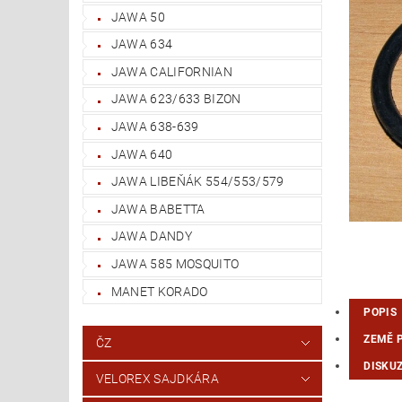
JAWA 50
JAWA 634
JAWA CALIFORNIAN
JAWA 623/633 BIZON
JAWA 638-639
JAWA 640
JAWA LIBEŇÁK 554/553/579
JAWA BABETTA
JAWA DANDY
JAWA 585 MOSQUITO
MANET KORADO
POPIS
ZEMĚ 
ČZ
DISKU
VELOREX SAJDKÁRA