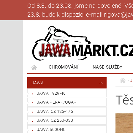
Od 8.8. do 23.08. jsme na dovolené. V
23.8. bude k dispozici e-mail rigova@
CHROMOVÁNÍ
NAŠE SLUŽBY
BANKOVNÍ SPOJENÍ
NAPIŠTE NÁM
JAWA
JAWA 1929-46
Tě
JAWA PÉRÁK/OGAR
JAWA, CZ 125-175
JAWA, CZ 250-350
JAWA 500OHC