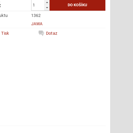
č
uktu
1362
e
JAWA
Tisk
Dotaz