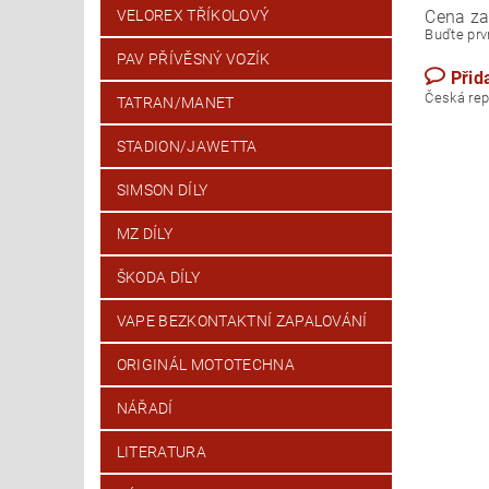
Cena za
VELOREX TŘÍKOLOVÝ
Buďte prvn
PAV PŘÍVĚSNÝ VOZÍK
Přid
Česk
TATRAN/MANET
STADION/JAWETTA
SIMSON DÍLY
MZ DÍLY
ŠKODA DÍLY
VAPE BEZKONTAKTNÍ ZAPALOVÁNÍ
ORIGINÁL MOTOTECHNA
NÁŘADÍ
LITERATURA