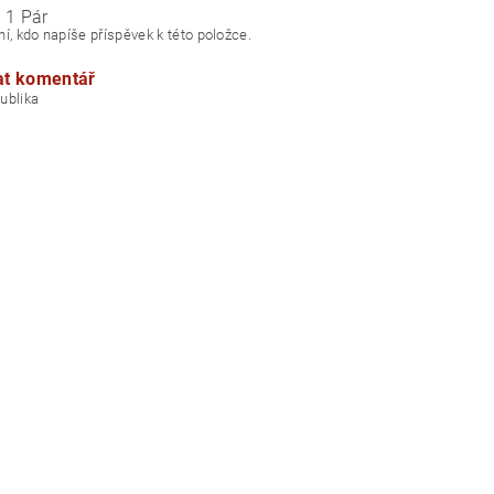
 1 Pár
í, kdo napíše příspěvek k této položce.
at komentář
á republika