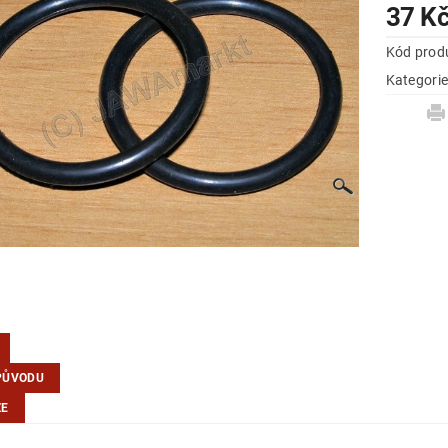
37 K
Kód prod
Kategori
PŮVODU
ZE