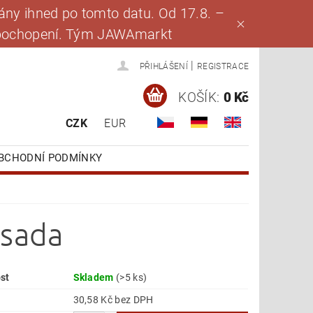
ny ihned po tomto datu. Od 17.8. –
za pochopení. Tým JAWAmarkt
|
PŘIHLÁŠENÍ
REGISTRACE
KOŠÍK:
0 Kč
CZK
EUR
BCHODNÍ PODMÍNKY
 sada
st
Skladem
(>5 ks)
30,58 Kč bez DPH