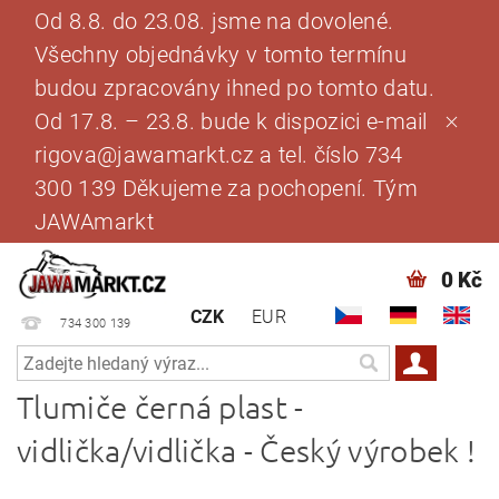
Od 8.8. do 23.08. jsme na dovolené.
Všechny objednávky v tomto termínu
budou zpracovány ihned po tomto datu.
Od 17.8. – 23.8. bude k dispozici e-mail
rigova@jawamarkt.cz a tel. číslo 734
300 139 Děkujeme za pochopení. Tým
JAWAmarkt
0 Kč
CZK
EUR
734 300 139
Tlumiče černá plast -
vidlička/vidlička - Český výrobek !