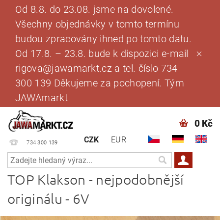
Od 8.8. do 23.08. jsme na dovolené.
Všechny objednávky v tomto termínu
budou zpracovány ihned po tomto datu.
Od 17.8. – 23.8. bude k dispozici e-mail
rigova@jawamarkt.cz a tel. číslo 734
300 139 Děkujeme za pochopení. Tým
JAWAmarkt
0 Kč
CZK
EUR
734 300 139
TOP Klakson - nejpodobnější
originálu - 6V