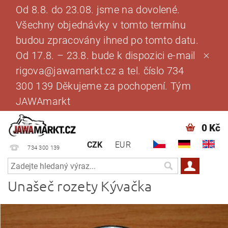
Od 8.8. do 23.08. jsme na dovolené.
Všechny objednávky v tomto termínu
budou zpracovány ihned po tomto datu.
Od 17.8. – 23.8. bude k dispozici e-mail
rigova@jawamarkt.cz a tel. číslo 734
300 139 Děkujeme za pochopení. Tým
JAWAmarkt
0 Kč
CZK
EUR
734 300 139
Unašeč rozety Kývačka