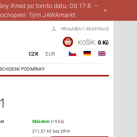
ny ihned po tomto datu. Od 17.8. –
za pochopení. Tým JAWAmarkt
|
PŘIHLÁŠENÍ
REGISTRACE
KOŠÍK:
0 Kč
CZK
EUR
BCHODNÍ PODMÍNKY
1
st
Skladem
(>5 ks)
211,57 Kč bez DPH