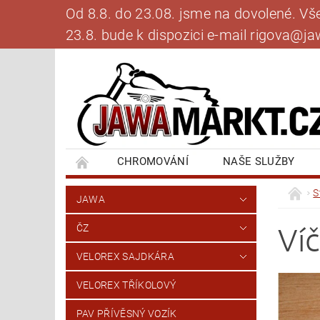
Od 8.8. do 23.08. jsme na dovolené. V
23.8. bude k dispozici e-mail rigova@
CHROMOVÁNÍ
NAŠE SLUŽBY
BANKOVNÍ SPOJENÍ
NAPIŠTE NÁM
S
JAWA
Ví
ČZ
VELOREX SAJDKÁRA
VELOREX TŘÍKOLOVÝ
PAV PŘÍVĚSNÝ VOZÍK