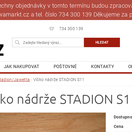
šechny objednávky v tomto termínu budou zpracová
jawamarkt.cz a tel. číslo 734 300 139 Děkujeme 
734 300 139
JAK NAKUPOVAT
POŠTOVNÉ
KONTAKTY
O
BLOG
MOJE OBJEDNÁVKA
tadion/Jawetta
Víčko nádrže STADION S11
čko nádrže STADION S1
Dostupno
Cena