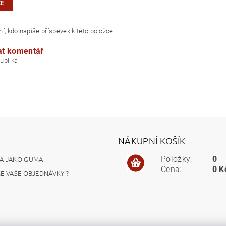
ZE
í, kdo napíše příspěvek k této položce.
at komentář
á republika
NÁKUPNÍ KOŠÍK
A JAKO GUMA
Položky:
0
Cena:
0 K
ME VAŠE OBJEDNÁVKY ?