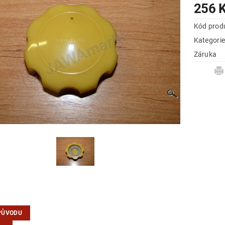
256 
Kód prod
Kategori
Záruka
PŮVODU