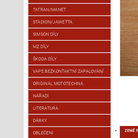
TATRAN/MANET
STADION/JAWETTA
SIMSON DÍLY
MZ DÍLY
ŠKODA DÍLY
VAPE BEZKONTAKTNÍ ZAPALOVÁNÍ
ORIGINÁL MOTOTECHNA
NÁŘADÍ
LITERATURA
DÁRKY
ZEMĚ 
OBLEČENÍ