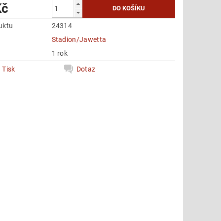
Kč
uktu
24314
e
Stadion/Jawetta
1 rok
Tisk
Dotaz