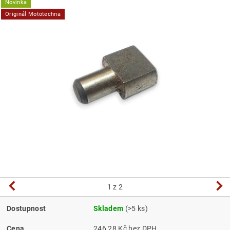
Novinka
Originál Mototechna
1
z 2
Dostupnost
Skladem
(>5 ks)
Cena
246,28 Kč bez DPH