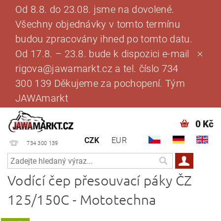
Od 8.8. do 23.08. jsme na dovolené.
Všechny objednávky v tomto termínu
budou zpracovány ihned po tomto datu.
Od 17.8. – 23.8. bude k dispozici e-mail
rigova@jawamarkt.cz a tel. číslo 734
300 139 Děkujeme za pochopení. Tým
JAWAmarkt
0 Kč
CZK
EUR
734 300 139
Vodící čep přesouvací páky ČZ
125/150C - Mototechna