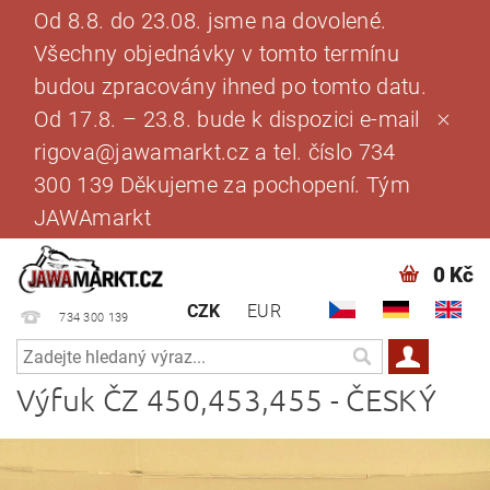
Od 8.8. do 23.08. jsme na dovolené.
Všechny objednávky v tomto termínu
budou zpracovány ihned po tomto datu.
Od 17.8. – 23.8. bude k dispozici e-mail
rigova@jawamarkt.cz a tel. číslo 734
300 139 Děkujeme za pochopení. Tým
JAWAmarkt
0 Kč
CZK
EUR
734 300 139
Výfuk ČZ 450,453,455 - ČESKÝ