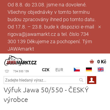
Od 8.8. do 23.08. jsme na dovolené.
Všechny objednávky v tomto termínu
budou zpracovány ihned po tomto datu.
Od 17.8. – 23.8. bude k dispozici e-mail
rigova@jawamarkt.cz a tel. číslo 734
300 139 Děkujeme za pochopení. Tým
JAWAmarkt
0 Kč
CZK
EUR
734 300 139
Výfuk Jawa 50/550 - ČESKÝ
výrobce