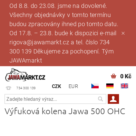
Od 8.8. do 23.08. jsme na dovolené.
Všechny objednávky v tomto termínu
budou zpracovány ihned po tomto datu.
Od 17.8. – 23.8. bude k dispozici e-mail
rigova@jawamarkt.cz a tel. číslo 734
300 139 Děkujeme za pochopení. Tým
JAWAmarkt
0 Kč
CZK
EUR
734 300 139
Výfuková kolena Jawa 500 OHC