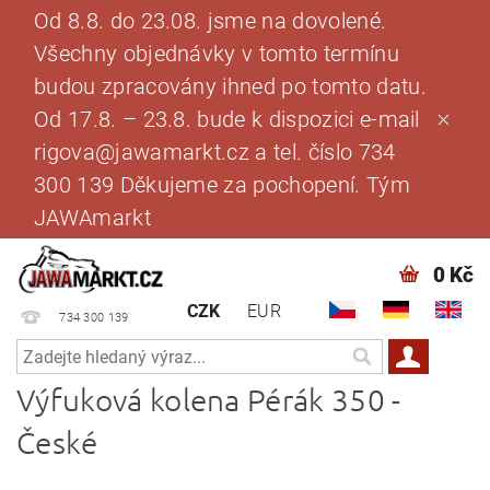
Od 8.8. do 23.08. jsme na dovolené.
Všechny objednávky v tomto termínu
budou zpracovány ihned po tomto datu.
Od 17.8. – 23.8. bude k dispozici e-mail
rigova@jawamarkt.cz a tel. číslo 734
300 139 Děkujeme za pochopení. Tým
JAWAmarkt
0 Kč
CZK
EUR
734 300 139
Výfuková kolena Pérák 350 -
České