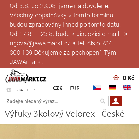
Od 8.8. do 23.08. jsme na dovolené.
Všechny objednávky v tomto termínu
budou zpracovány ihned po tomto datu.
Od 17.8. – 23.8. bude k dispozici e-mail
rigova@jawamarkt.cz a tel. číslo 734
300 139 Děkujeme za pochopení. Tým
JAWAmarkt
0 Kč
CZK
EUR
734 300 139
Výfuky 3kolový Velorex - České