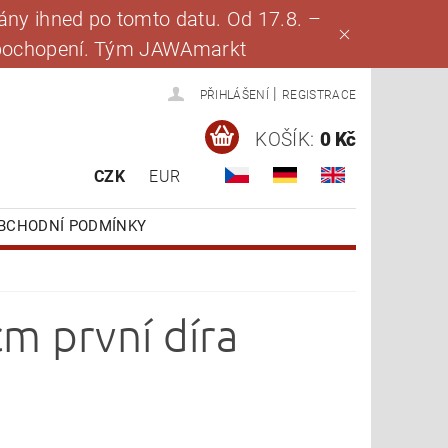
ny ihned po tomto datu. Od 17.8. –
za pochopení. Tým JAWAmarkt
|
PŘIHLÁŠENÍ
REGISTRACE
KOŠÍK:
0 Kč
CZK
EUR
BCHODNÍ PODMÍNKY
m první díra