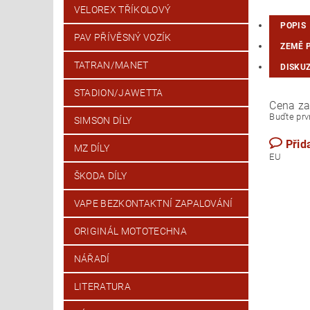
VELOREX TŘÍKOLOVÝ
POPIS
PAV PŘÍVĚSNÝ VOZÍK
ZEMĚ 
TATRAN/MANET
DISKU
STADION/JAWETTA
Cena za
Buďte prvn
SIMSON DÍLY
Přid
MZ DÍLY
ŠKODA DÍLY
VAPE BEZKONTAKTNÍ ZAPALOVÁNÍ
ORIGINÁL MOTOTECHNA
NÁŘADÍ
LITERATURA