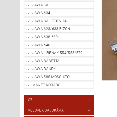
JAWA 50
JAWA 634
JAWA CALIFORNIAN
JAWA 623/633 BIZON
JAWA 638-639
JAWA 640
JAWA LIBEŇÁK 554/553/579
JAWA BABETTA
JAWA DANDY
JAWA 585 MOSQUITO
MANET KORADO
ČZ
VELOREX SAJDKÁRA