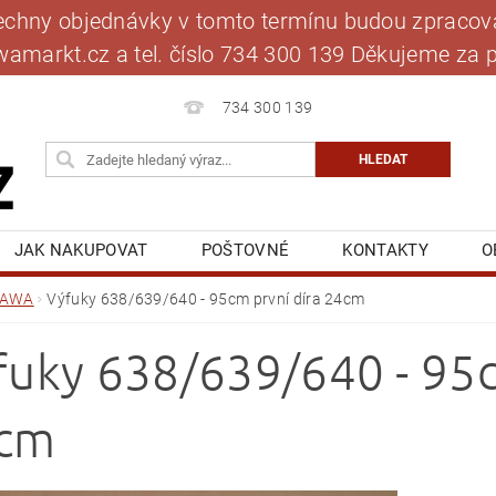
šechny objednávky v tomto termínu budou zpracová
jawamarkt.cz a tel. číslo 734 300 139 Děkujeme 
734 300 139
JAK NAKUPOVAT
POŠTOVNÉ
KONTAKTY
O
BLOG
MOJE OBJEDNÁVKA
JAWA
Výfuky 638/639/640 - 95cm první díra 24cm
fuky 638/639/640 - 95c
cm