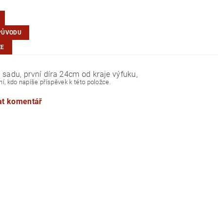
PŮVODU
ZE
 sadu, první díra 24cm od kraje výfuku,
í, kdo napíše příspěvek k této položce.
at komentář
EU