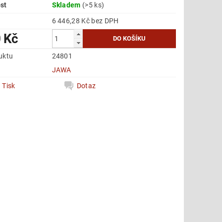
st
Skladem
(>5 ks)
6 446,28 Kč bez DPH
 Kč
uktu
24801
e
JAWA
Tisk
Dotaz