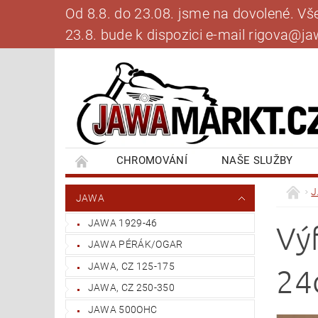
Od 8.8. do 23.08. jsme na dovolené. V
23.8. bude k dispozici e-mail rigova@
CHROMOVÁNÍ
NAŠE SLUŽBY
BANKOVNÍ SPOJENÍ
NAPIŠTE NÁM
JAWA
JAWA 1929-46
Vý
JAWA PÉRÁK/OGAR
JAWA, CZ 125-175
24
JAWA, CZ 250-350
JAWA 500OHC