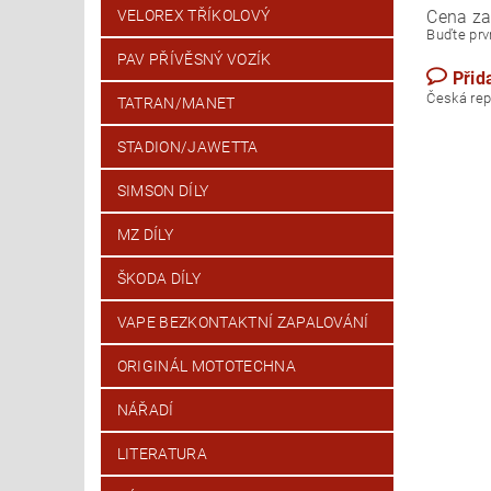
Cena za
VELOREX TŘÍKOLOVÝ
Buďte prvn
PAV PŘÍVĚSNÝ VOZÍK
Přid
Česk
TATRAN/MANET
STADION/JAWETTA
SIMSON DÍLY
MZ DÍLY
ŠKODA DÍLY
VAPE BEZKONTAKTNÍ ZAPALOVÁNÍ
ORIGINÁL MOTOTECHNA
NÁŘADÍ
LITERATURA