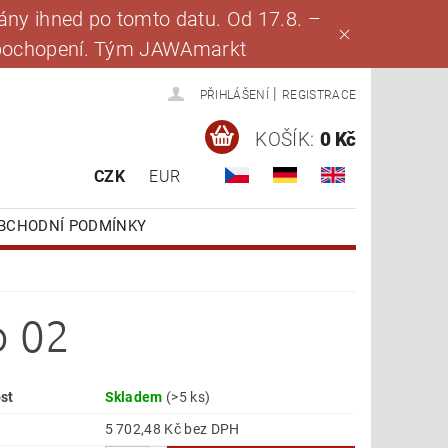
ny ihned po tomto datu. Od 17.8. –
za pochopení. Tým JAWAmarkt
|
PŘIHLÁŠENÍ
REGISTRACE
KOŠÍK:
0 Kč
CZK
EUR
BCHODNÍ PODMÍNKY
p 02
st
Skladem
(>5 ks)
5 702,48 Kč bez DPH