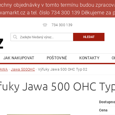
šechny objednávky v tomto termínu budou zpracová
jawamarkt.cz a tel. číslo 734 300 139 Děkujeme 
734 300 139
JAK NAKUPOVAT
POŠTOVNÉ
KONTAKTY
O
BLOG
MOJE OBJEDNÁVKA
JAWA
Jawa 500OHC
Výfuky Jawa 500 OHC Typ 02
fuky Jawa 500 OHC Ty
Dostupno
Cena