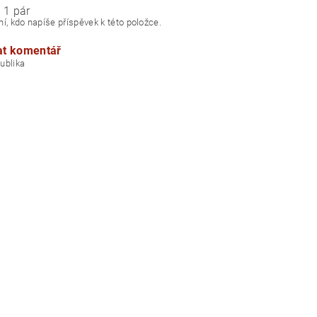
 1 pár
í, kdo napíše příspěvek k této položce.
at komentář
á republika