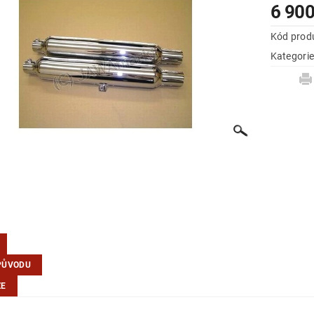
6 900
Kód prod
Kategori
PŮVODU
ZE