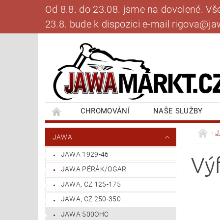
Od 8.8. do 23.08. jsme na dovolené. V
23.8. bude k dispozici e-mail rigova@
CHROMOVÁNÍ
NAŠE SLUŽBY
BANKOVNÍ SPOJENÍ
NAPIŠTE NÁM
JAWA
JAWA 1929-46
Vý
JAWA PÉRÁK/OGAR
JAWA, CZ 125-175
JAWA, CZ 250-350
JAWA 500OHC