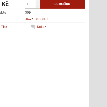
 Kč
uktu
309
e
Jawa 500OHC
Tisk
Dotaz