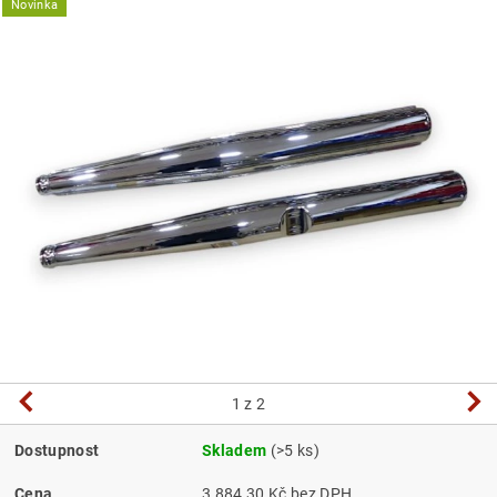
Novinka
1
z 2
Dostupnost
Skladem
(>5 ks)
Cena
3 884,30 Kč bez DPH