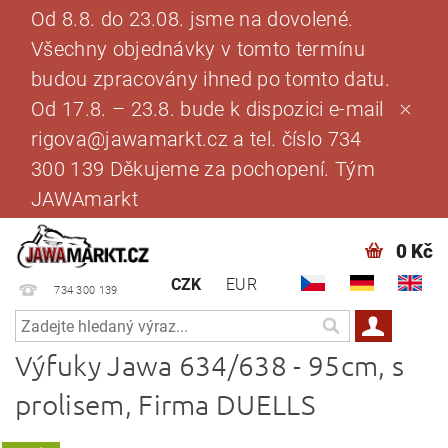
Od 8.8. do 23.08. jsme na dovolené.
Všechny objednávky v tomto termínu
budou zpracovány ihned po tomto datu.
Od 17.8. – 23.8. bude k dispozici e-mail
rigova@jawamarkt.cz a tel. číslo 734
300 139 Děkujeme za pochopení. Tým
JAWAmarkt
0 Kč
CZK
EUR
734 300 139
Výfuky Jawa 634/638 - 95cm, s
prolisem, Firma DUELLS