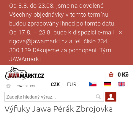
Od 8.8. do 23.08. jsme na dovolené.
Všechny objednávky v tomto termínu
budou zpracovány ihned po tomto datu.
Od 17.8. – 23.8. bude k dispozici e-mail
rigova@jawamarkt.cz a tel. číslo 734
300 139 Děkujeme za pochopení. Tým
JAWAmarkt
0 Kč
CZK
EUR
734 300 139
Výfuky Jawa Pérák Zbrojovka