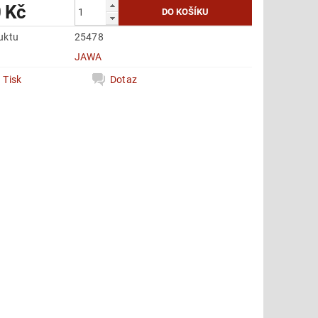
 Kč
uktu
25478
e
JAWA
Tisk
Dotaz