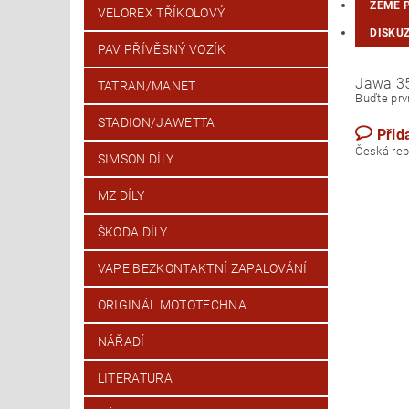
ZEMĚ 
VELOREX TŘÍKOLOVÝ
DISKU
PAV PŘÍVĚSNÝ VOZÍK
Jawa 3
TATRAN/MANET
Buďte prvn
STADION/JAWETTA
Přid
Česk
SIMSON DÍLY
MZ DÍLY
ŠKODA DÍLY
VAPE BEZKONTAKTNÍ ZAPALOVÁNÍ
ORIGINÁL MOTOTECHNA
NÁŘADÍ
LITERATURA