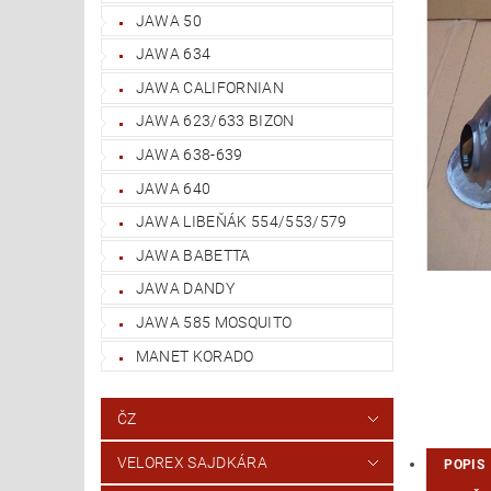
JAWA 50
JAWA 634
JAWA CALIFORNIAN
JAWA 623/633 BIZON
JAWA 638-639
JAWA 640
JAWA LIBEŇÁK 554/553/579
JAWA BABETTA
JAWA DANDY
JAWA 585 MOSQUITO
MANET KORADO
ČZ
VELOREX SAJDKÁRA
POPIS