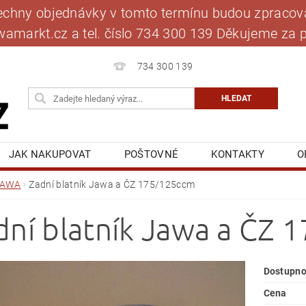
šechny objednávky v tomto termínu budou zpracová
jawamarkt.cz a tel. číslo 734 300 139 Děkujeme 
734 300 139
JAK NAKUPOVAT
POŠTOVNÉ
KONTAKTY
O
BLOG
MOJE OBJEDNÁVKA
JAWA
Zadní blatník Jawa a ČZ 175/125ccm
dní blatník Jawa a ČZ
Dostupno
Cena