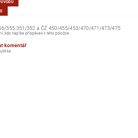
PŮVODU
ZE
56/355 351/352 a ČZ 450/455/453/470/471/473/475
í, kdo napíše příspěvek k této položce.
at komentář
á republika