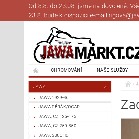
Od 8.8. do 23.08. jsme na dovolené. V
23.8. bude k dispozici e-mail rigova@
CHROMOVÁNÍ
NAŠE SLUŽBY
BANKOVNÍ SPOJENÍ
NAPIŠTE NÁM
JAWA
JAWA 1929-46
Za
JAWA PÉRÁK/OGAR
JAWA, CZ 125-175
JAWA, CZ 250-350
JAWA 500OHC