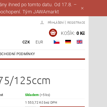
ny ihned po tomto datu. Od 17.8. –
za pochopení. Tým JAWAmarkt
|
PŘIHLÁŠENÍ
REGISTRACE
KOŠÍK:
0 Kč
CZK
EUR
BCHODNÍ PODMÍNKY
 175/125ccm
st
Skladem
(>5 ks)
1 553,72 Kč bez DPH