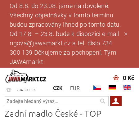
Od 8.8. do 23.08. jsme na dovolené.
Všechny objednávky v tomto termínu
budou zpracovány ihned po tomto datu.
Od 17.8. – 23.8. bude k dispozici e-mail
rigova@jawamarkt.cz a tel. číslo 734
300 139 Děkujeme za pochopení. Tým
JAWAmarkt
0 Kč
CZK
EUR
734 300 139
Zadní madlo České - TOP