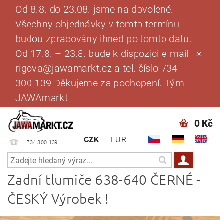
Od 8.8. do 23.08. jsme na dovolené.
Všechny objednávky v tomto termínu
budou zpracovány ihned po tomto datu.
Od 17.8. – 23.8. bude k dispozici e-mail
rigova@jawamarkt.cz a tel. číslo 734
300 139 Děkujeme za pochopení. Tým
JAWAmarkt
0 Kč
CZK
EUR
734 300 139
Zadní tlumiče 638-640 ČERNÉ -
ČESKÝ Výrobek !