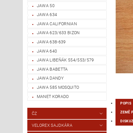
JAWA 50
JAWA 634
JAWA CALIFORNIAN
JAWA 623/633 BIZON
JAWA 638-639
JAWA 640
JAWA LIBEŇÁK 554/553/579
JAWA BABETTA
JAWA DANDY
JAWA 585 MOSQUITO
MANET KORADO
POPIS
ZEMĚ 
ČZ
DISKU
VELOREX SAJDKÁRA