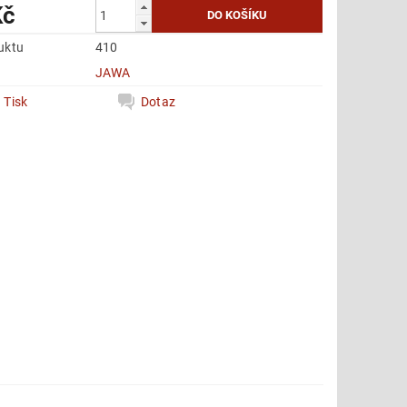
Kč
uktu
410
e
JAWA
Tisk
Dotaz