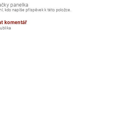
ačky panelka
í, kdo napíše příspěvek k této položce.
at komentář
á republika