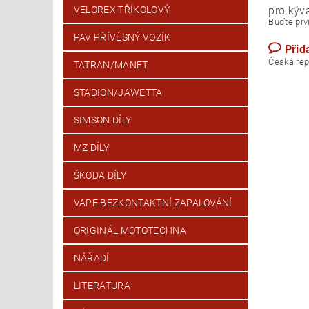
pro kýv
VELOREX TŘÍKOLOVÝ
Buďte prvn
PAV PŘÍVĚSNÝ VOZÍK
Přid
Česk
TATRAN/MANET
STADION/JAWETTA
SIMSON DÍLY
MZ DÍLY
ŠKODA DÍLY
VAPE BEZKONTAKTNÍ ZAPALOVÁNÍ
ORIGINÁL MOTOTECHNA
NÁŘADÍ
LITERATURA