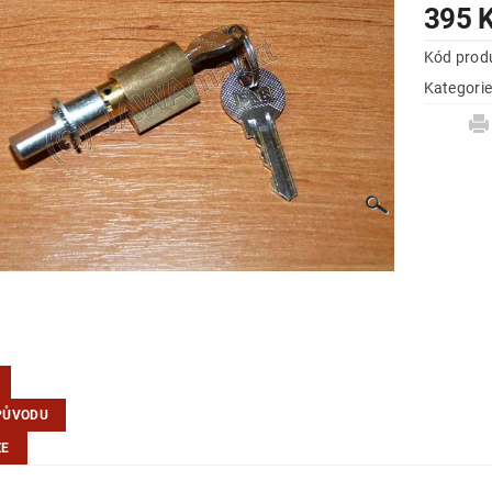
395 
Kód prod
Kategori
PŮVODU
ZE