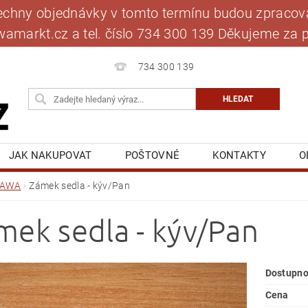
šechny objednávky v tomto termínu budou zpracová
jawamarkt.cz a tel. číslo 734 300 139 Děkujeme 
734 300 139
JAK NAKUPOVAT
POŠTOVNÉ
KONTAKTY
O
BLOG
MOJE OBJEDNÁVKA
JAWA
Zámek sedla - kýv/Pan
mek sedla - kýv/Pan
Dostupno
Cena