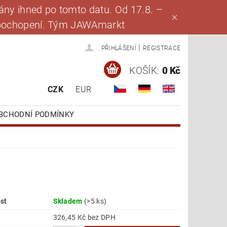
ny ihned po tomto datu. Od 17.8. –
za pochopení. Tým JAWAmarkt
|
PŘIHLÁŠENÍ
REGISTRACE
KOŠÍK:
0 Kč
CZK
EUR
BCHODNÍ PODMÍNKY
st
Skladem
(>5 ks)
326,45 Kč bez DPH