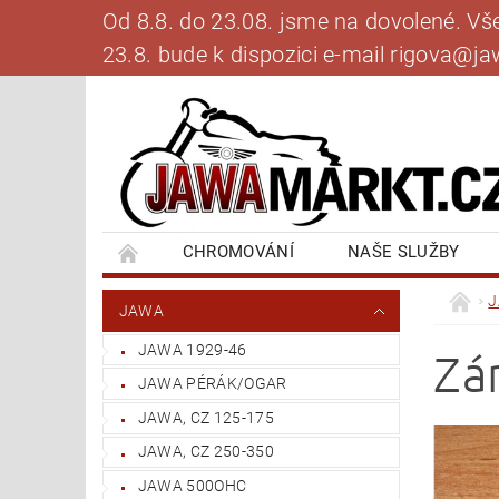
Od 8.8. do 23.08. jsme na dovolené. V
23.8. bude k dispozici e-mail rigova@
CHROMOVÁNÍ
NAŠE SLUŽBY
BANKOVNÍ SPOJENÍ
NAPIŠTE NÁM
JAWA
JAWA 1929-46
Zá
JAWA PÉRÁK/OGAR
JAWA, CZ 125-175
JAWA, CZ 250-350
JAWA 500OHC