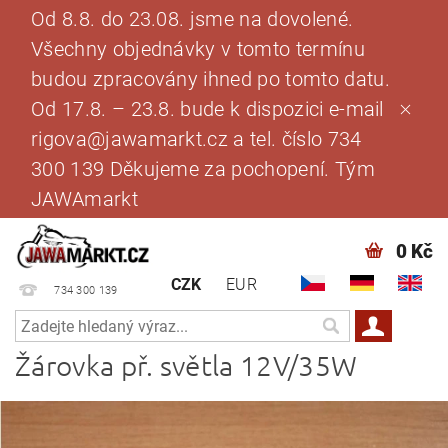
Od 8.8. do 23.08. jsme na dovolené.
Všechny objednávky v tomto termínu
budou zpracovány ihned po tomto datu.
Od 17.8. – 23.8. bude k dispozici e-mail
rigova@jawamarkt.cz a tel. číslo 734
300 139 Děkujeme za pochopení. Tým
JAWAmarkt
0 Kč
CZK
EUR
734 300 139
Žárovka př. světla 12V/35W