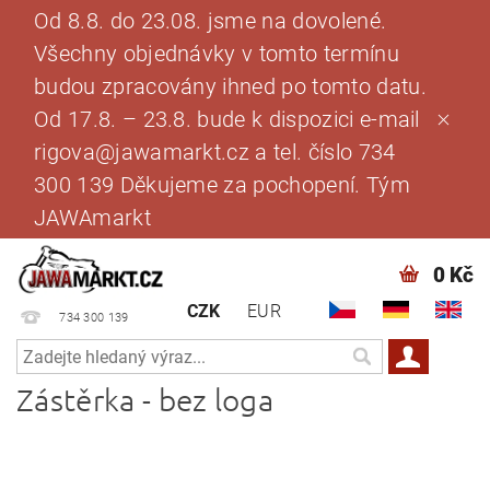
Od 8.8. do 23.08. jsme na dovolené.
Všechny objednávky v tomto termínu
budou zpracovány ihned po tomto datu.
Od 17.8. – 23.8. bude k dispozici e-mail
rigova@jawamarkt.cz a tel. číslo 734
300 139 Děkujeme za pochopení. Tým
JAWAmarkt
0 Kč
CZK
EUR
734 300 139
Zástěrka - bez loga