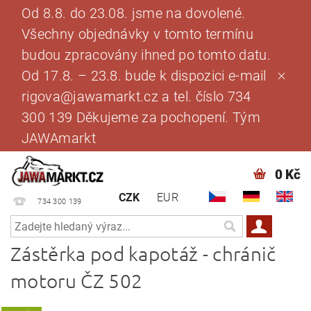
Od 8.8. do 23.08. jsme na dovolené.
Všechny objednávky v tomto termínu
budou zpracovány ihned po tomto datu.
Od 17.8. – 23.8. bude k dispozici e-mail
rigova@jawamarkt.cz a tel. číslo 734
300 139 Děkujeme za pochopení. Tým
JAWAmarkt
0 Kč
CZK
EUR
734 300 139
Zástěrka pod kapotáž - chránič
motoru ČZ 502