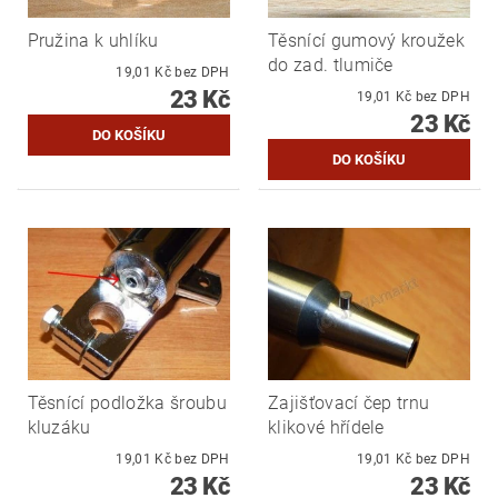
Pružina k uhlíku
Těsnící gumový kroužek
do zad. tlumiče
19,01 Kč bez DPH
23 Kč
19,01 Kč bez DPH
23 Kč
Těsnící podložka šroubu
Zajišťovací čep trnu
kluzáku
klikové hřídele
19,01 Kč bez DPH
19,01 Kč bez DPH
23 Kč
23 Kč