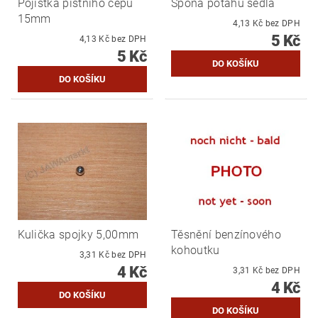
Pojistka pístního čepu
Spona potahu sedla
15mm
4,13 Kč bez DPH
5 Kč
4,13 Kč bez DPH
5 Kč
Kulička spojky 5,00mm
Těsnění benzínového
kohoutku
3,31 Kč bez DPH
4 Kč
3,31 Kč bez DPH
4 Kč