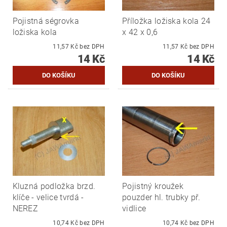
Pojistná ségrovka
Příložka ložiska kola 24
ložiska kola
x 42 x 0,6
11,57 Kč bez DPH
11,57 Kč bez DPH
14 Kč
14 Kč
Kluzná podložka brzd.
Pojistný kroužek
klíče - velice tvrdá -
pouzder hl. trubky př.
NEREZ
vidlice
10,74 Kč bez DPH
10,74 Kč bez DPH