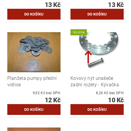
13 Kč
13 Kč
Novinka
Planžeta pumpy přední
Kovový nýt unašeče
vidlice
zadní rozety - Kývačka
9,92 Kč bez DPH
8,26 Kč bez DPH
12 Kč
10 Kč