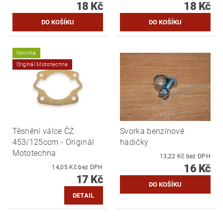
18 Kč
18 Kč
Novinka
Originál Mototechna
Těsnění válce ČZ
Svorka benzínové
453/125ccm - Originál
hadičky
Mototechna
13,22 Kč bez DPH
16 Kč
14,05 Kč bez DPH
17 Kč
DETAIL