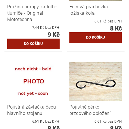
Pružina pumpy zadního
Filcová prachovka
tlumiče - Originál
ložiska kola
Mototechna
6,61 Kč bez DPH
8 Kč
7,44 Kč bez DPH
9 Kč
Pojistná závlačka čepu
Pojistné pérko
hlavního stojanu
brzdového obložení
6,61 Kč bez DPH
6,61 Kč bez DPH
8 Kč
8 Kč