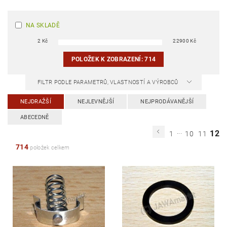
NA SKLADĚ
2
Kč
22900
Kč
POLOŽEK K ZOBRAZENÍ:
714
FILTR PODLE PARAMETRŮ, VLASTNOSTÍ A VÝROBCŮ
NEJDRAŽŠÍ
NEJLEVNĚJŠÍ
NEJPRODÁVANĚJŠÍ
ABECEDNĚ
...
12
1
10
11
714
položek celkem