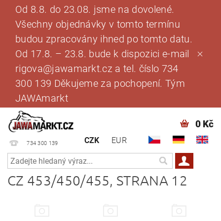
Od 8.8. do 23.08. jsme na dovolené.
Všechny objednávky v tomto termínu
budou zpracovány ihned po tomto datu.
Od 17.8. – 23.8. bude k dispozici e-mail
rigova@jawamarkt.cz a tel. číslo 734
300 139 Děkujeme za pochopení. Tým
JAWAmarkt
0 Kč
CZK
EUR
734 300 139
CZ 453/450/455
, STRANA 12