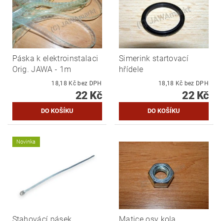
Páska k elektroinstalaci
Simerink startovací
Orig. JAWA - 1m
hřídele
18,18 Kč bez DPH
18,18 Kč bez DPH
22 Kč
22 Kč
Novinka
Stahovácí pásek
Matice osy kola